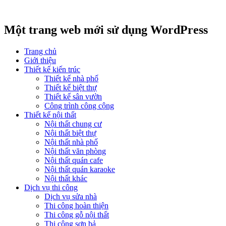
Một trang web mới sử dụng WordPress
Trang chủ
Giới thiệu
Thiết kế kiến trúc
Thiết kế nhà phố
Thiết kế biệt thự
Thiết kế sân vườn
Công trình công cộng
Thiết kế nội thất
Nội thất chung cư
Nội thất biệt thự
Nội thất nhà phố
Nội thất văn phòng
Nội thất quán cafe
Nội thất quán karaoke
Nội thất khác
Dịch vụ thi công
Dịch vụ sửa nhà
Thi công hoàn thiện
Thi công gỗ nội thất
Thi công sơn bả