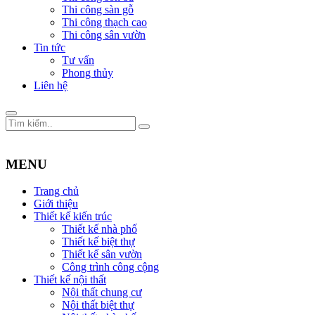
Thi công sàn gỗ
Thi công thạch cao
Thi công sân vườn
Tin tức
Tư vấn
Phong thủy
Liên hệ
MENU
Trang chủ
Giới thiệu
Thiết kế kiến trúc
Thiết kế nhà phố
Thiết kế biệt thự
Thiết kế sân vườn
Công trình công cộng
Thiết kế nội thất
Nội thất chung cư
Nội thất biệt thự