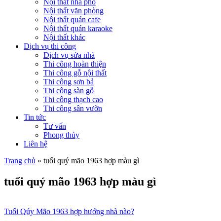
Nội thất nhà phố
Nội thất văn phòng
Nội thất quán cafe
Nội thất quán karaoke
Nội thất khác
Dịch vụ thi công
Dịch vụ sửa nhà
Thi công hoàn thiện
Thi công gỗ nội thất
Thi công sơn bả
Thi công sàn gỗ
Thi công thạch cao
Thi công sân vườn
Tin tức
Tư vấn
Phong thủy
Liên hệ
Trang chủ
»
tuổi quý mão 1963 hợp màu gì
tuổi quý mão 1963 hợp màu gì
Tuổi Qúy Mão 1963 hợp hướng nhà nào?