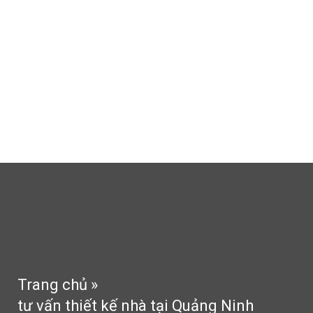
Thi công thạch cao
Thi công sân vườn
Tin tức
Tư vấn
Phong thủy
Liên hệ
Trang chủ
»
tư vấn thiết kế nhà tại Quảng Ninh