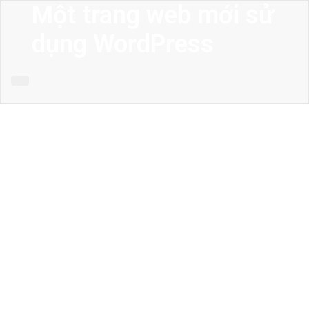
Một trang web mới sử
dụng WordPress
MENU
Trang chủ
Giới thiệu
Thiết kế kiến trúc
Thiết kế nhà phố
Thiết kế biệt thự
Thiết kế sân vườn
Công trình công cộng