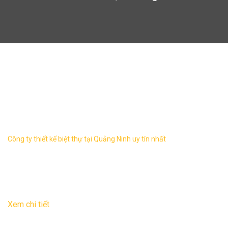
tư vấn thiết kế nhà tại Quảng
Ninh
Công ty thiết kế biệt thự tại Quảng Ninh uy tín nhất
Quảng Ninh là một trong những tỉnh rất phát triển và giàu
tiềm năng kinh tế, du lịch nên đời sống của người dân khá
cao. Nên họ luôn ...
08
Th11
Xem chi tiết