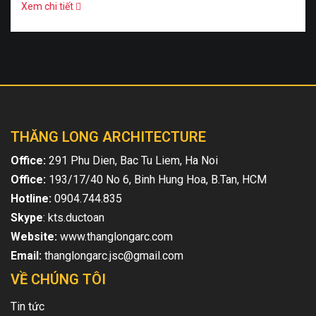
Xem chi tiết
THĂNG LONG ARCHITECTURE
Office:
291 Phu Dien, Bac Tu Liem, Ha Noi
Office:
193/17/40 No 6, Binh Hung Hoa, B.Tan, HCM
Hotline:
0904.744.835
Skype
: kts.ductoan
Website:
www.thanglongarc.com
Email:
thanglongarc.jsc@gmail.com
VỀ CHÚNG TÔI
Tin tức