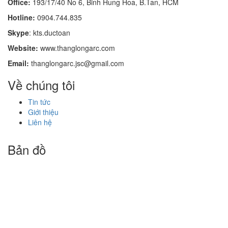
Office:
193/17/40 No 6, Binh Hung Hoa, B.Tan, HCM
Hotline:
0904.744.835
Skype
: kts.ductoan
Website:
www.thanglongarc.com
Email:
thanglongarc.jsc@gmail.com
Về chúng tôi
Tin tức
Giới thiệu
Liên hệ
Bản đồ