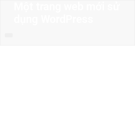
Một trang web mới sử
dụng WordPress
MENU
Trang chủ
Giới thiệu
Thiết kế kiến trúc
Thiết kế nhà phố
Thiết kế biệt thự
Thiết kế sân vườn
Công trình công cộng