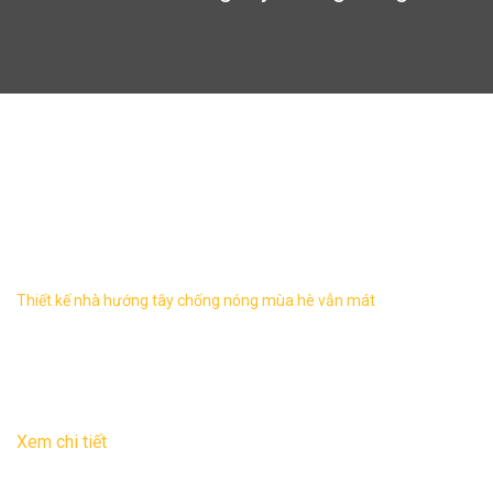
thiết kế nhà hướng tây chống
nóng
Thiết kế nhà hướng tây chống nóng mùa hè vẫn mát
Khi thiết kế nhà hướng tây thì vấn đề các gia chủ lo lắng nhất
là nắng nóng. Dưới đây các KTS của Kiến trúc Thăng Long
sẽ tư vấn thiết ...
30
Th11
Xem chi tiết