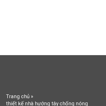
Thi công thạch cao
Thi công sân vườn
Tin tức
Tư vấn
Phong thủy
Liên hệ
Trang chủ
»
thiết kế nhà hướng tây chống nóng