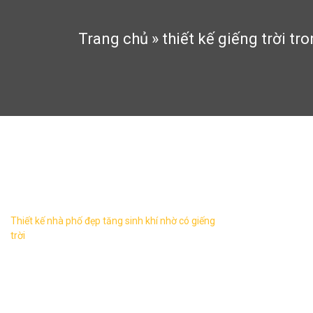
Trang chủ
»
thiết kế giếng trời tr
thiết kế giếng trời trong nhà
Thiết kế nhà phố đẹp tăng sinh khí nhờ có giếng
trời
Thiết kế nhà phố đẹp, tăng sinh khí và vận
khí của gia chủ khi có sự xuất hiện của
giếng trời. Đây là giải pháp mang ánh sáng
tự nhiên ...