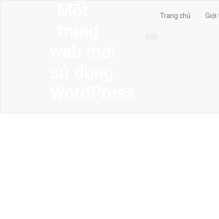
Một
Trang chủ
Giới
trang
web mới
sử dụng
WordPress
MENU
Trang chủ
Giới thiệu
Thiết kế kiến trúc
Thiết kế nhà phố