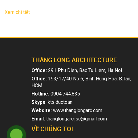
14
Th9
Xem chi tiết
THĂNG LONG ARCHITECTURE
Office:
291 Phu Dien, Bac Tu Liem, Ha Noi
Office:
193/17/40 No 6, Binh Hung Hoa, B.Tan,
HCM
Hotline:
0904.744.835
Skype
: kts.ductoan
Website:
www.thanglongarc.com
Email:
thanglongarc.jsc@gmail.com
VỀ CHÚNG TÔI