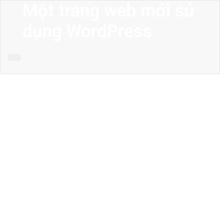
Một trang web mới sử
dụng WordPress
MENU
Trang chủ
Giới thiệu
Thiết kế kiến trúc
Thiết kế nhà phố
Thiết kế biệt thự
Thiết kế sân vườn
Công trình công cộng