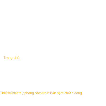
Thi công thạch cao
Thi công sân vườn
Tin tức
Tư vấn
Phong thủy
Liên hệ
Trang chủ
»
thiết kế biệt thự phong cách Nhật Bản
thiết kế biệt thự phong cách
Nhật Bản
Thiết kế biệt thự phong cách Nhật Bản đậm chất á đông
Thiết kế biệt thự phong cách Nhật Bản, đậm chất Á đông rất
thích hợp với những người ưa chuộng văn hóa truyền thống không