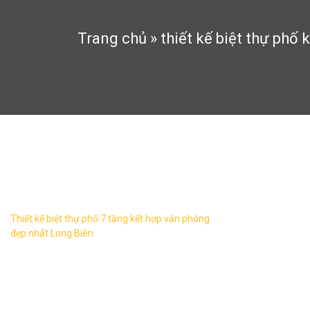
Trang chủ
»
thiết kế biệt thự phố
thiết kế biệt thự phố kết hợp 
Thiết kế biệt thự phố 7 tầng kết hợp văn phòng
đẹp nhất Long Biên
Hiện nay, thiết kế nhà phố, biệt thự phố kết
hợp văn phòng đẹp mắt trở thành xu hướng
trong kiến trúc hiện đại và rất được ưa
chuộng. ...