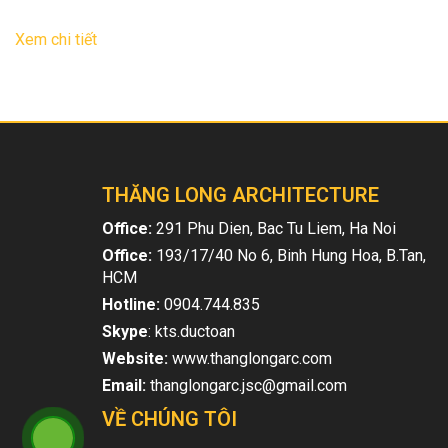
29
Th9
Xem chi tiết
THĂNG LONG ARCHITECTURE
Office:
291 Phu Dien, Bac Tu Liem, Ha Noi
Office:
193/17/40 No 6, Binh Hung Hoa, B.Tan,
HCM
Hotline:
0904.744.835
Skype
: kts.ductoan
Website:
www.thanglongarc.com
Email:
thanglongarc.jsc@gmail.com
VỀ CHÚNG TÔI