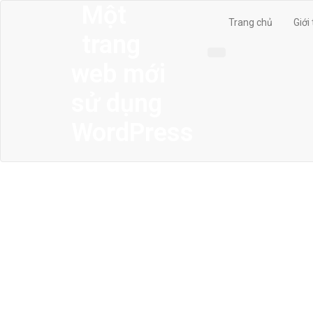
Một
Trang chủ
Giới
trang
web mới
sử dụng
WordPress
MENU
Trang chủ
Giới thiệu
Thiết kế kiến trúc
Thiết kế nhà phố