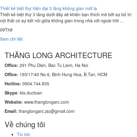
Thiết kế biệt thự hiện đại 3 tầng không gian mới lạ
Thiết kế biệt thự 3 tầng dưới đây sẽ khiến bạn thích mê bởi sự bố trí
nội thất có sự kết nối giữa không gian trong nhà với ngoài trời ...
09
Th8
Xem chi tiết
THĂNG LONG ARCHITECTURE
Office:
291 Phu Dien, Bac Tu Liem, Ha Noi
Office:
193/17/40 No 6, Binh Hung Hoa, B.Tan, HCM
Hotline:
0904.744.835
Skype
: kts.ductoan
Website:
www.thanglongarc.com
Email:
thanglongarc.jsc@gmail.com
Về chúng tôi
Tin tức