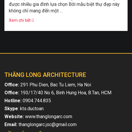
được nhiều gia đình lựa chọn Bởi mẫu biệt thự đẹp này
không chỉ mang đến một ...
Xem chi tiết
THĂNG LONG ARCHITECTURE
Office:
291 Phu Dien, Bac Tu Liem, Ha Noi
Office:
193/17/40 No 6, Binh Hung Hoa, B.Tan, HCM
Hotline:
0904.744.835
Skype
: kts.ductoan
Website:
www.thanglongarc.com
Email:
thanglongarc.jsc@gmail.com