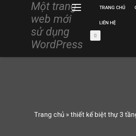
Một trang
TRANG CHỦ
web mới
LIÊN HỆ
sử dụng
WordPress
Trang chủ
»
thiết kế biệt thự 3 tầ