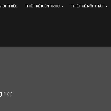
GIỚI THIỆU
THIẾT KẾ KIẾN TRÚC
THIẾT KẾ NỘI THẤT
ng đẹp