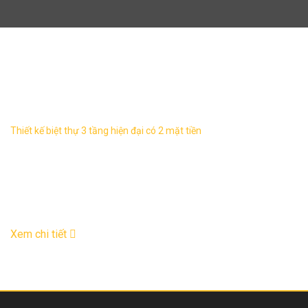
thiết kế biệt thự 3 tầng đẹp
Thiết kế biệt thự 3 tầng hiện đại có 2 mặt tiền
Thiết kế biệt thự 3 tầng hiện đại chiếm được
cảm tình của rất nhiều gia chủ bởi không
gian sống tiện nghi, hiện đại Với lợi thế nằm
ở ...
30
Th12
Xem chi tiết