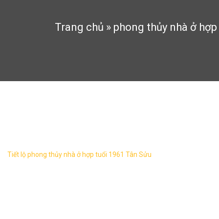
Trang chủ
»
phong thủy nhà ở hợp
phong thủy nhà ở hợp tuổi 19
Tiết lộ phong thủy nhà ở hợp tuổi 1961 Tân Sửu
Bên cạnh vấn đề về tài chính thì phong thủy
nhà ở là điều các gia chủ quan tâm khi xây
nhà. Khi xác định hướng nhà và các khu vực
trong ...
19
Th11