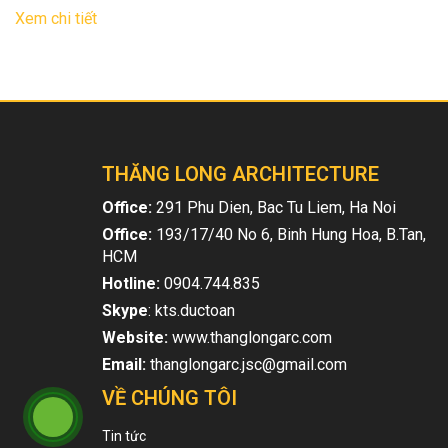
Xem chi tiết
THĂNG LONG ARCHITECTURE
Office:
291 Phu Dien, Bac Tu Liem, Ha Noi
Office:
193/17/40 No 6, Binh Hung Hoa, B.Tan,
HCM
Hotline:
0904.744.835
Skype
: kts.ductoan
Website:
www.thanglongarc.com
Email:
thanglongarc.jsc@gmail.com
VỀ CHÚNG TÔI
Tin tức