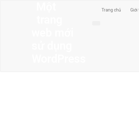
Một
Trang chủ
Giới
trang
web mới
sử dụng
WordPress
MENU
Trang chủ
Giới thiệu
Thiết kế kiến trúc
Thiết kế nhà phố