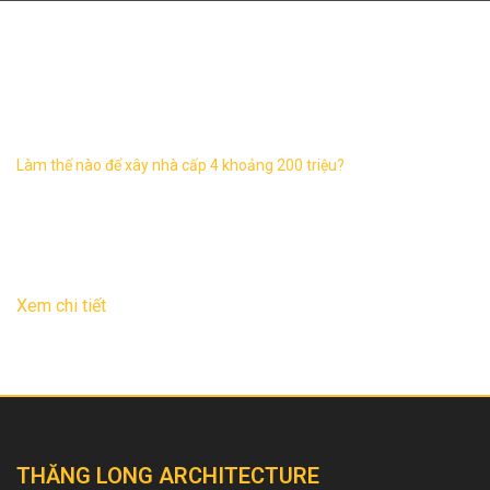
nhà cấp 4 khoảng 400 triệu
Làm thế nào để xây nhà cấp 4 khoảng 200 triệu?
Xây nhà cấp 4 khoảng 200 triệu là nhu cầu của rất nhiều gia
đình có điều kiện kinh tế eo hẹp. Với mức chi phí ít ỏi này mà
bạn vẫn muốn ...
21
Th12
Xem chi tiết
THĂNG LONG ARCHITECTURE