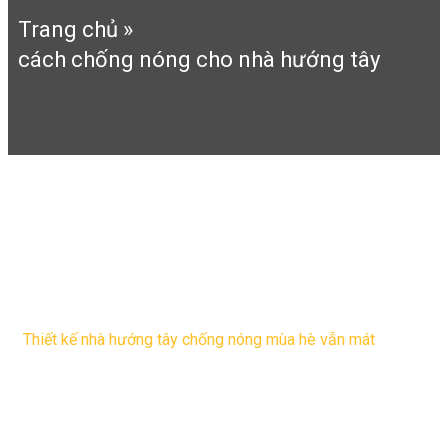
Trang chủ
»
cách chống nóng cho nhà hướng tây
cách chống nóng cho nhà
hướng tây
Thiết kế nhà hướng tây chống nóng mùa hè vẫn mát
Khi thiết kế nhà hướng tây thì vấn đề các gia chủ lo lắng
nhất là nắng nóng. Dưới đây các KTS của Kiến trúc Thăng
Long sẽ tư vấn thiết ...