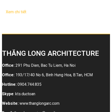
30
Th11
Xem chi tiết
THĂNG LONG ARCHITECTURE
Office:
291 Phu Dien, Bac Tu Liem, Ha Noi
Office:
193/17/40 No 6, Binh Hung Hoa, B.Tan, HCM
Hotline:
0904.744.835
Skype
: kts.ductoan
Website:
www.thanglongarc.com