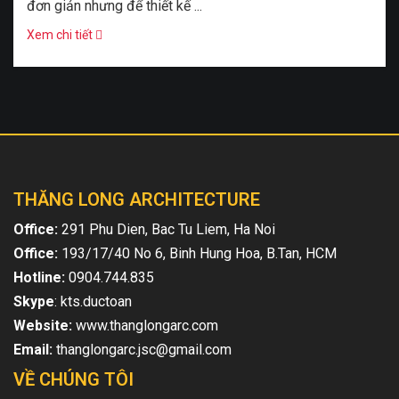
đơn giản nhưng để thiết kế ...
Xem chi tiết
THĂNG LONG ARCHITECTURE
Office:
291 Phu Dien, Bac Tu Liem, Ha Noi
Office:
193/17/40 No 6, Binh Hung Hoa, B.Tan, HCM
Hotline:
0904.744.835
Skype
: kts.ductoan
Website:
www.thanglongarc.com
Email:
thanglongarc.jsc@gmail.com
VỀ CHÚNG TÔI