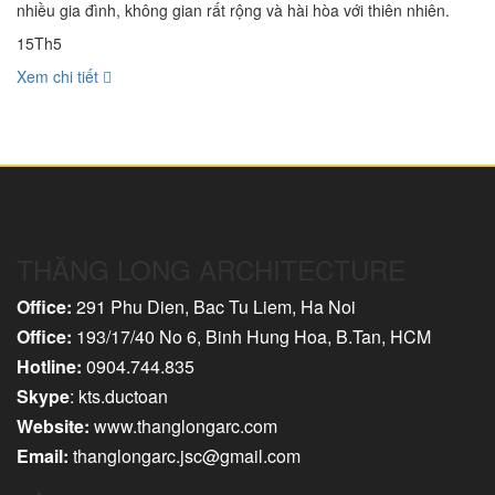
nhiều gia đình, không gian rất rộng và hài hòa với thiên nhiên.
15
Th5
Xem chi tiết
THĂNG LONG ARCHITECTURE
Office:
291 Phu Dien, Bac Tu Liem, Ha Noi
Office:
193/17/40 No 6, Binh Hung Hoa, B.Tan, HCM
Hotline:
0904.744.835
Skype
: kts.ductoan
Website:
www.thanglongarc.com
Email:
thanglongarc.jsc@gmail.com