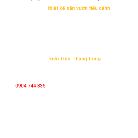
Bên cạnh đó việc
thiết kế sân vườn tiểu cảnh
để dung
hòa các góc của công trình, tăng tính thẩm mỹ cho ngôi
nhà. Biệt thự có sự kết hợp hài hòa giữa kiến trúc truyền
thống và kiến trúc đương đại, tạo nên một công trình
khang trang, đáp ứng tối đa sự hòa nhập với thiên nhiên.
Các chi tiết trang trí đều được chau chuốt tỉ mỉ.
Bên cạnh phối cảnh mặt bằng, thì hồ sơ thiết kế sẽ được
các kiến trúc sư
kiến trúc Thăng Long
tính toán kỹ
lưỡng, đảm bảo cho các gia chủ có thể sở hữu một căn
biệt thự vườn mini
hoàn hảo nhất về thẩm mỹ, công
năng sử dụng và phong thủy. Mọi thắc mắc có thể liên
hệ
0904 744 835.
Bài viết liên quan