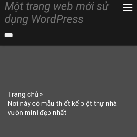
Một trang web mới sử
dụng WordPress
Trang chủ
»
Nơi này có mẫu thiết kế biệt thự nhà
vườn mini đẹp nhất