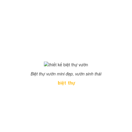
Gỉai pháp kiến trúc không
gian cho biệt thự vườn
mini
Khi thiết kế biệt thự, phần quan trọng làm nên giá trị của
mẫu nhà đó là sân vườn. Biệt thự vườn là không gian thư
giãn tuyệt vời, ngoại cảnh sinh động.
Biệt thự vườn mini đẹp, vườn sinh thái
Về mặt bằng tổng thể,
biệt thự
vườn có hồ nước hình
bán nguyệt rộng, đặt ở chính diện ngôi nhà, chủ đầu tư
có thể thả sen, thả cá để thư giãn. Có thể bố trí chòi nghỉ
làm điểm nhấn tôn lên vẻ đẹp khuôn viên biệt thự vườn
sinh động.
Thiết kế mặt bằng bao gồm 1 phòng khách kết hợp
phòng thờ, 3 phòng ngủ, 1 phòng sinh hoạt chung phòng
ăn và bếp.