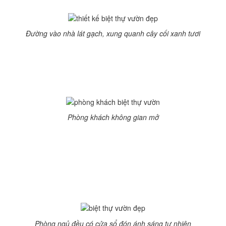
Đường vào nhà lát gạch, xung quanh cây cối xanh tươi
Có tam cấp 5 bậc để nền cao tạo nên vẻ khang trang,
biệt thự bề thế hơn nhiều, thể hiện 5 yếu tố thuận lợi theo
ngũ hành kim, môc, thủy,hỏa, thổ. Qua khu vực tam cấp
là không gian đại sảnh.
Phòng khách không gian mở
Với lợi thế khu đất rộng và thoáng nên không gian tầng 1
có khá nhiều cửa lớn, phòng khách là trung tâm ngôi nhà
bên cạnh là các phòng chức năng khác. Phòng ăn và khu
vực sinh hoạt chung thiết kế nhiều cửa sổ, hướng ra tiểu
cảnh bên ngoài để đón gió trời và ánh sáng tự nhiên.
Phòng ngủ nội thất đơn giản với gam màu trung tính
Phòng ngủ đều có cửa sổ đón ánh sáng tự nhiên