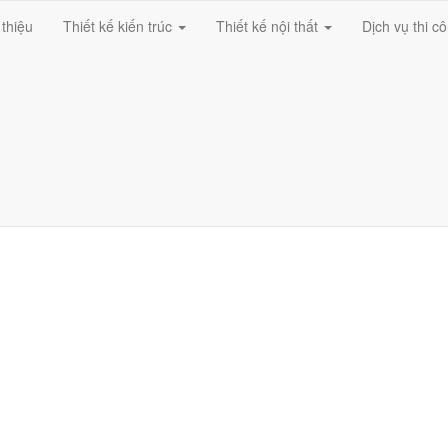
 thiệu
Thiết kế kiến trúc
Thiết kế nội thất
Dịch vụ thi c