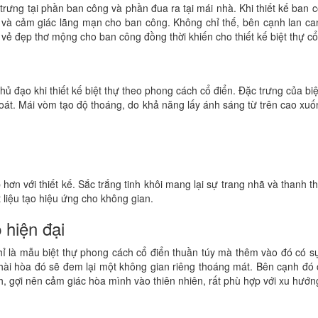
 trưng tại phần ban công và phần đua ra tại mái nhà. Khi thiết kế ban 
 và cảm giác lãng mạn cho ban công. Không chỉ thế, bên cạnh lan can
vẻ đẹp thơ mộng cho ban công đồng thời khiến cho thiết kế biệt thự 
ủ đạo khi thiết kế biệt thự theo phong cách cổ điển. Đặc trưng của bi
thoát. Mái vòm tạo độ thoáng, do khả năng lấy ánh sáng từ trên cao xu
hơn với thiết kế. Sắc trắng tinh khôi mang lại sự trang nhã và thanh 
 liệu tạo hiệu ứng cho không gian.
 hiện đại
hỉ là mẫu biệt thự phong cách cổ điển thuần túy mà thêm vào đó có s
 hài hòa đó sẽ đem lại một không gian riêng thoáng mát. Bên cạnh đó
h, gợi nên cảm giác hòa mình vào thiên nhiên, rất phù hợp với xu hướ