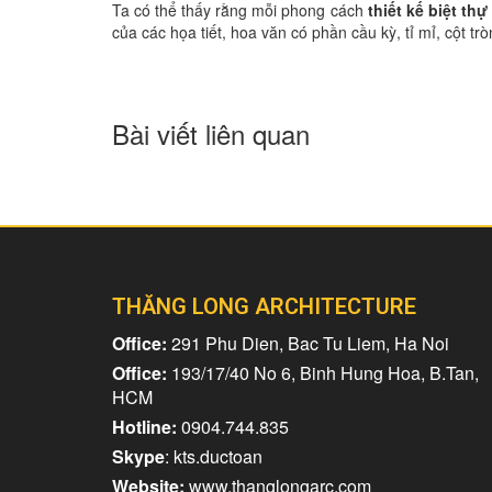
Ta có thể thấy rằng mỗi phong cách
thiết kế biệt thự
của các họa tiết, hoa văn có phần cầu kỳ, tỉ mỉ, cột t
Bài viết liên quan
THĂNG LONG ARCHITECTURE
Office:
291 Phu Dien, Bac Tu Liem, Ha Noi
Office:
193/17/40 No 6, Binh Hung Hoa, B.Tan,
HCM
Hotline:
0904.744.835
Skype
: kts.ductoan
Website:
www.thanglongarc.com