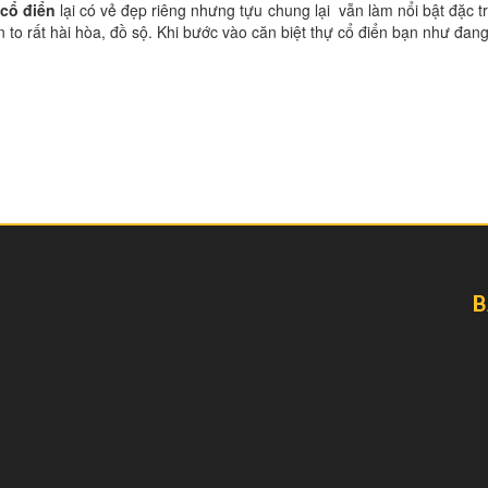
 cổ điển
lại có vẻ đẹp riêng nhưng tựu chung lại vẫn làm nổi bật đặc 
ròn to rất hài hòa, đồ sộ. Khi bước vào căn biệt thự cổ điển bạn như đan
B