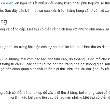
ự cổ điển
lên ngôi với rất nhiều kiểu dáng khác nhau phù hợp với sở thí
iển. Sau đây các kiến trúc sư của kiến trúc Thăng Long sẽ tư vấn về xu
ọng
rọng và đẳng cấp. Biệt thự cổ điển rất thích hợp với những chủ nhân ưa
 sự hoài cổ trong khi hiện các dự án thiết kế kiến trúc biệt thự cổ đi
Âu với những mái vòm cao tạo nên tầm cao, độ thoáng và độ mở cho khô
 trang trí cầu kì, các cột trụ được bo tròn trang nhã gợi không gian sa
ạo nên cảnh quan sinh thái khiến biệt thự như tòa lâu đài lộng lẫy rất 
g cách cổ điển rất phù hợp để xây biệt thự 3 tầng, bởi phong cách cổ 
ì, tỉ mỉ và tinh xảo khi càng lên cao để tạo nên những biệt thự cổ điển 