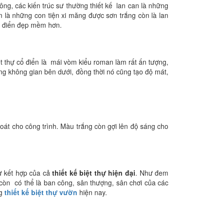
công, các kiến trúc sư thường thiết kế lan can là những
 là những con tiện xi măng được sơn trắng còn là lan
cổ điển đẹp mềm hơn.
ệt thự cổ điển là mái vòm kiểu roman làm rất ấn tượng,
ống không gian bên dưới, đồng thời nó cũng tạo độ mát,
thoát cho công trình. Màu trắng còn gợi lên độ sáng cho
ự kết hợp của cả
thiết kế biệt thự hiện đại
. Như đem
 còn có thể là ban công, sân thượng, sân chơi của các
ng
thiết kế biệt thự vườn
hiện nay.