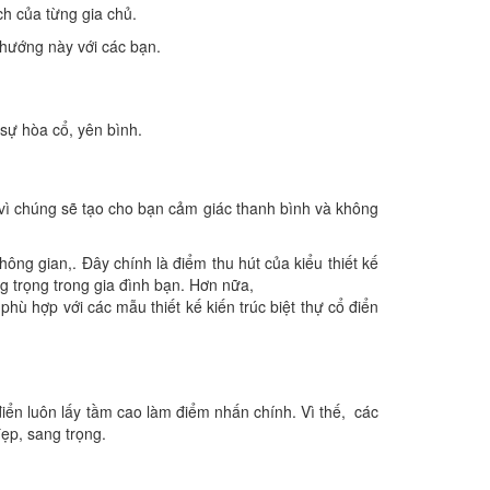
ch của từng gia chủ.
 hướng này với các bạn.
 sự hòa cổ, yên bình.
ển vì chúng sẽ tạo cho bạn cảm giác thanh bình và không
ng gian,. Đây chính là điểm thu hút của kiểu thiết kế
ng trọng trong gia đình bạn. Hơn nữa,
phù hợp với các mẫu thiết kế kiến trúc biệt thự cổ điển
điển luôn lấy tầm cao làm điểm nhấn chính. Vì thế, các
đẹp, sang trọng.