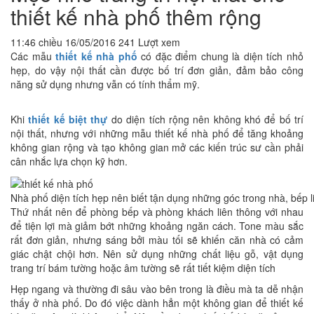
thiết kế nhà phố thêm rộng
11:46 chiều 16/05/2016
241 Lượt xem
Các mẫu
thiết kế nhà phố
có đặc điểm chung là diện tích nhỏ
hẹp, do vậy nội thất cần được bố trí đơn giản, đảm bảo công
năng sử dụng nhưng vẫn có tính thẩm mỹ.
Khi
thiết kế biệt thự
do diện tích rộng nên không khó để bố trí
nội thất, nhưng với những mẫu thiết kế nhà phố để tăng khoảng
không gian rộng và tạo không gian mở các kiến trúc sư cần phải
cân nhắc lựa chọn kỹ hơn.
Nhà phố diện tích hẹp nên biết tận dụng những góc trong nhà, bếp l
Thứ nhất nên để phòng bếp và phòng khách liên thông với nhau
để tiện lợi mà giảm bớt những khoảng ngăn cách. Tone màu sắc
rất đơn giản, nhưng sáng bởi màu tối sẽ khiến căn nhà có cảm
giác chật chội hơn. Nên sử dụng những chất liệu gỗ, vật dụng
trang trí bám tường hoặc âm tường sẽ rất tiết kiệm diện tích
Hẹp ngang và thường đi sâu vào bên trong là điều mà ta dễ nhận
thấy ở nhà phố. Do đó việc dành hẳn một không gian để thiết kế