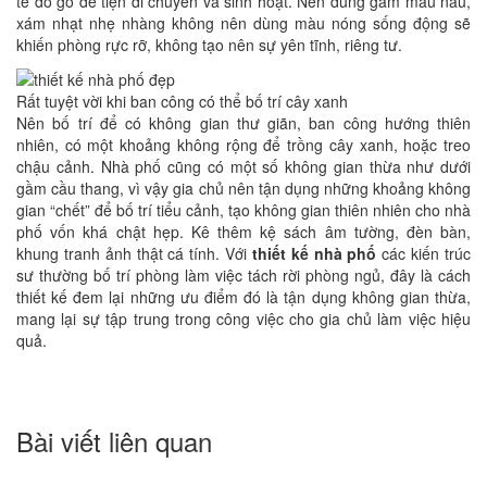
tế đồ gỗ để tiện di chuyển và sinh hoạt. Nên dùng gam màu nâu,
xám nhạt nhẹ nhàng không nên dùng màu nóng sống động sẽ
khiến phòng rực rỡ, không tạo nên sự yên tĩnh, riêng tư.
Rất tuyệt vời khi ban công có thể bố trí cây xanh
Nên bố trí để có không gian thư giãn, ban công hướng thiên
nhiên, có một khoảng không rộng để trồng cây xanh, hoặc treo
chậu cảnh. Nhà phố cũng có một số không gian thừa như dưới
gầm cầu thang, vì vậy gia chủ nên tận dụng những khoảng không
gian “chết” để bố trí tiểu cảnh, tạo không gian thiên nhiên cho nhà
phố vốn khá chật hẹp. Kê thêm kệ sách âm tường, đèn bàn,
khung tranh ảnh thật cá tính. Với
thiết kế nhà phố
các kiến trúc
sư thường bố trí phòng làm việc tách rời phòng ngủ, đây là cách
thiết kế đem lại những ưu điểm đó là tận dụng không gian thừa,
mang lại sự tập trung trong công việc cho gia chủ làm việc hiệu
quả.
Bài viết liên quan