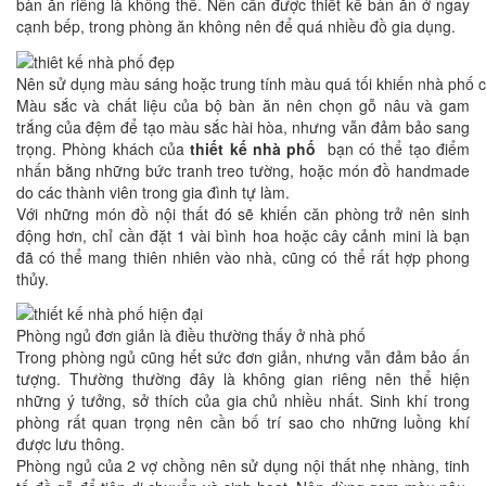
bàn ăn riêng là không thể. Nên cần được thiết kế bàn ăn ở ngay
cạnh bếp, trong phòng ăn không nên để quá nhiều đồ gia dụng.
Nên sử dụng màu sáng hoặc trung tính màu quá tối khiến nhà phố 
Màu sắc và chất liệu của bộ bàn ăn nên chọn gỗ nâu và gam
trắng của đệm để tạo màu sắc hài hòa, nhưng vẫn đảm bảo sang
trọng. Phòng khách của
thiết kế nhà phố
bạn có thể tạo điểm
nhấn bằng những bức tranh treo tường, hoặc món đồ handmade
do các thành viên trong gia đình tự làm.
Với những món đồ nội thất đó sẽ khiến căn phòng trở nên sinh
động hơn, chỉ cần đặt 1 vài bình hoa hoặc cây cảnh mini là bạn
đã có thể mang thiên nhiên vào nhà, cũng có thể rất hợp phong
thủy.
Phòng ngủ đơn giản là điều thường thấy ở nhà phố
Trong phòng ngủ cũng hết sức đơn giản, nhưng vẫn đảm bảo ấn
tượng. Thường thường đây là không gian riêng nên thể hiện
những ý tưởng, sở thích của gia chủ nhiều nhất. Sinh khí trong
phòng rất quan trọng nên cần bố trí sao cho những luồng khí
được lưu thông.
Phòng ngủ của 2 vợ chồng nên sử dụng nội thất nhẹ nhàng, tinh