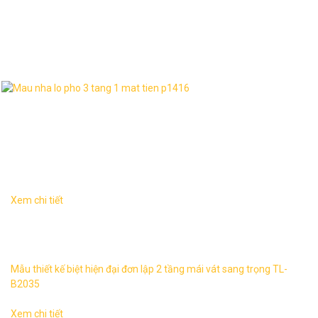
Thư viện hình ảnh
Dịch vụ liên quan
Xem chi tiết
Biệt thự tân đơn lập 2 tầng sang trọng TL-B2035 1. Thông
tin về mẫu thiết kế biệt thự TL-B2035 – Mẫu thiết kế: TL-
B2035 ...
Mẫu thiết kế biệt hiện đại đơn lập 2 tầng mái vát sang trọng TL-
B2035
Xem chi tiết