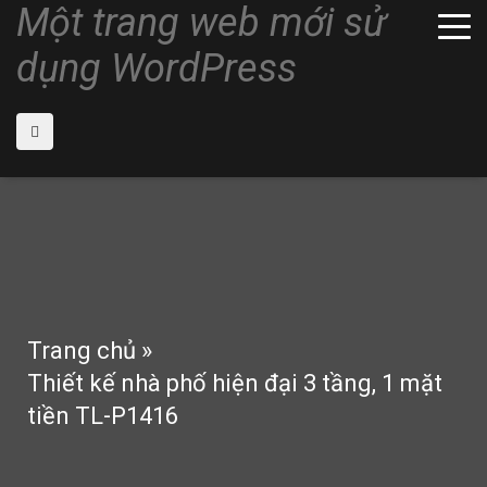
Một trang web mới sử
dụng WordPress
Trang chủ
»
Thiết kế nhà phố hiện đại 3 tầng, 1 mặt
tiền TL-P1416