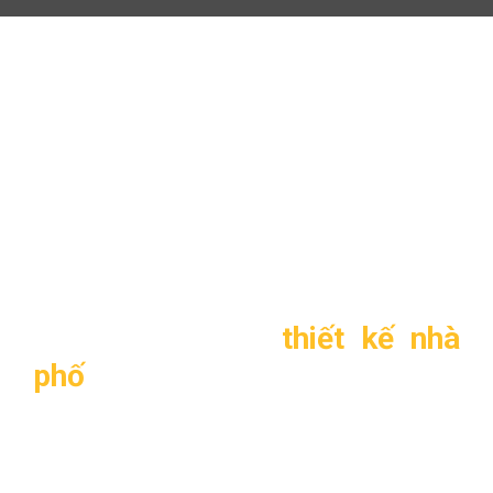
Thiết kế nhà phố hiện đại 3
tầng, 1 mặt tiền TL-P1416
Thiết kế nhà phố hiện đại 3
tầng, 1 mặt tiền TL-P1416
1. Thông tin về
thiết kế nhà
phố
hiện đại 3 tầng, 1 mặt tiền
TL-P1416
–
Mẫu thiết kế
: TL-P1416