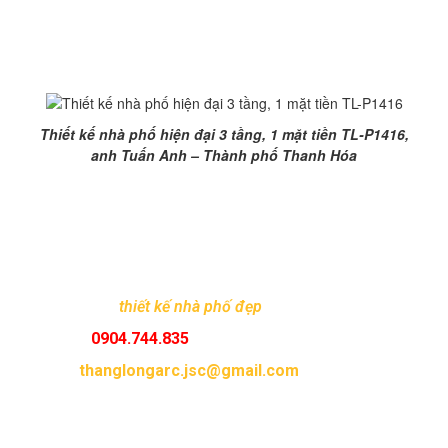
Phối cảnh góc
thiết kế nhà phố hiện đại 3 tầng, 1 mặt
tiền TL-P1416
Thiết kế nhà phố hiện đại 3 tầng, 1 mặt tiền TL-P1416,
anh Tuấn Anh – Thành phố Thanh Hóa
Kiến Trúc và Xây Dựng Thăng Long – Nơi tặp hợp đội
ngũ KTS sáng tạo và nhiều kinh nghiệm trong thiết kế
kiến trúc và nội thất sẽ mang đến cho bạn và gia đình
những không gian nhà phố, nhà ống hiện đại và tiện ích
nhất.
Mọi yêu cầu
thiết kế nhà phố đẹp
xin vui lòng liên hệ:
Hotline :
0904.744.835
Email :
thanglongarc.jsc@gmail.com