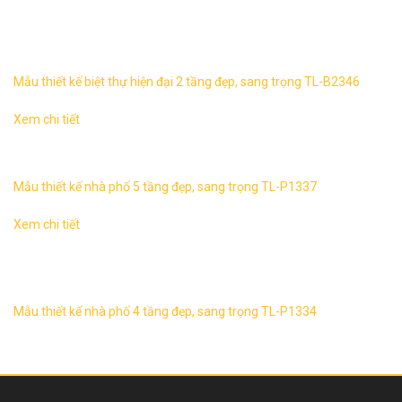
Biệt thự hiện đại 2 tầng, sang trọng TL-B2346 1. Thông tin
về thiết kế biệt thự hiện đại 2 tầng TL-B2346 – Mẫu thiết kế:
...
Mẫu thiết kế biệt thự hiện đại 2 tầng đẹp, sang trọng TL-B2346
Xem chi tiết
1. Thông tin về thiết kế nhà lô phố 5 tầng TL-P1337 – Mẫu
thiết kế: TL-P1337 – Mặt tiền : 6m – Chiều sâu: 15 m ...
Mẫu thiết kế nhà phố 5 tầng đẹp, sang trọng TL-P1337
Xem chi tiết
Mẫu nhà phố 4 tầng đẹp, sang trọng TL-P1334 1. Thông tin
về thiết kế nhà lô phố 4 tầng TL-P1334 – Mẫu thiết kế: TL-
P1334 ...
Mẫu thiết kế nhà phố 4 tầng đẹp, sang trọng TL-P1334