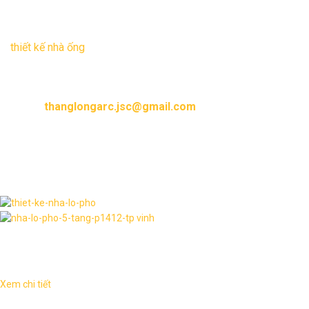
Hãy để các KTS tại Kiến Trúc và Xây Dựng Thăng Long sẽ
mang đến cho bạn và gia đình những không gian nhà phố,
thiết kế nhà ống
hiện đại và tiện ích nhất. Mọi yêu cầu thiết
kế xin vui lòng liên hệ:
Hotline :
0904.744.835
Email :
thanglongarc.jsc@gmail.com
Thư viện hình ảnh
Dịch vụ liên quan
Xem chi tiết
Biệt thự tân đơn lập 2 tầng sang trọng TL-B2035 1. Thông tin về