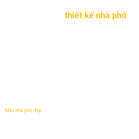
1. Thông tin về
thiết kế nhà phố
hiện đại 5 tầng TL-P1412
–
Mẫu thiết kế
: TL-P1412
–
Mặt tiền
: 3,5 m
–
Chiều sâu
: 21,5m
–
Số tầng
: 5 tầng
–
Chủ Đầu tư
: Anh Hoàng – thành phố Vinh, Nghệ An
–
Đơn vị tư vấn thiết kế
: Kiến trúc và Xây Dựng Thăng Long
– Năm thiết kế: 2015
Mẫu nhà phố đẹp
thiết kế theo phong cách hiện đại 5 tầng
sang trọng và tối ưu do các KTS tại Kiến trúc và Xây Dựng
Thăng Long cho gia đình anh Hoàng, ở thành phố Vinh –
Nghệ An vào tháng 4 năm 2015.