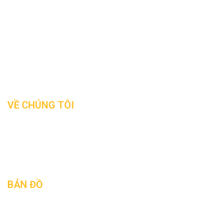
Office:
291 Phu Dien, Bac Tu Liem, Ha Noi
Office:
193/17/40 No 6, Binh Hung Hoa, B.Tan, HCM
Hotline:
0904.744.835
Skype
: kts.ductoan
Website:
www.thanglongarc.com
Email:
thanglongarc.jsc@gmail.com
VỀ CHÚNG TÔI
Tin tức
Giới thiệu
Liên hệ
BẢN ĐỒ