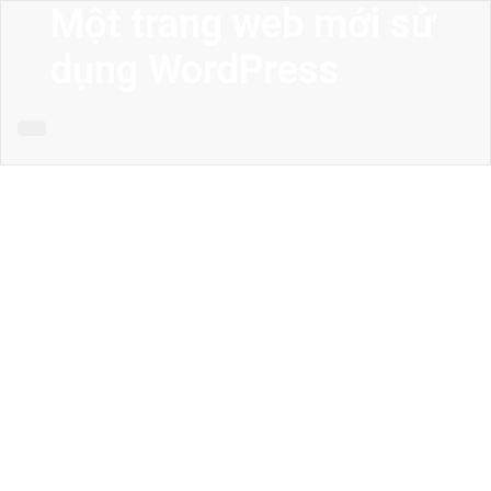
Một trang web mới sử
dụng WordPress
MENU
Trang chủ
Giới thiệu
Thiết kế kiến trúc
Thiết kế nhà phố
Thiết kế biệt thự
Thiết kế sân vườn
Công trình công cộng