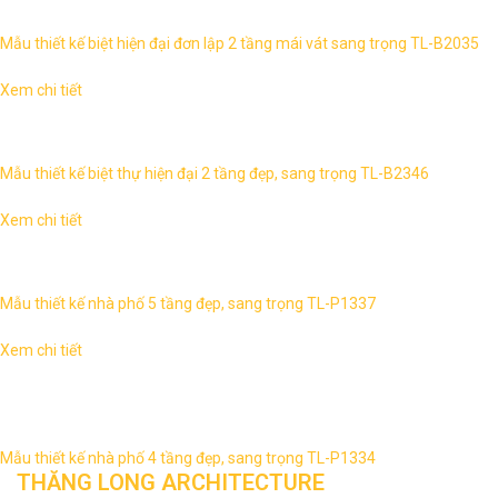
mẫu thiết kế biệt thự TL-B2035 – Mẫu thiết kế: TL-B2035 ...
Mẫu thiết kế biệt hiện đại đơn lập 2 tầng mái vát sang trọng TL-B2035
Xem chi tiết
Biệt thự hiện đại 2 tầng, sang trọng TL-B2346 1. Thông tin về
thiết kế biệt thự hiện đại 2 tầng TL-B2346 – Mẫu thiết kế: ...
Mẫu thiết kế biệt thự hiện đại 2 tầng đẹp, sang trọng TL-B2346
Xem chi tiết
1. Thông tin về thiết kế nhà lô phố 5 tầng TL-P1337 – Mẫu thiết
kế: TL-P1337 – Mặt tiền : 6m – Chiều sâu: 15 m ...
Mẫu thiết kế nhà phố 5 tầng đẹp, sang trọng TL-P1337
Xem chi tiết
Mẫu nhà phố 4 tầng đẹp, sang trọng TL-P1334 1. Thông tin
về thiết kế nhà lô phố 4 tầng TL-P1334 – Mẫu thiết kế: TL-
P1334 ...
Mẫu thiết kế nhà phố 4 tầng đẹp, sang trọng TL-P1334
THĂNG LONG ARCHITECTURE