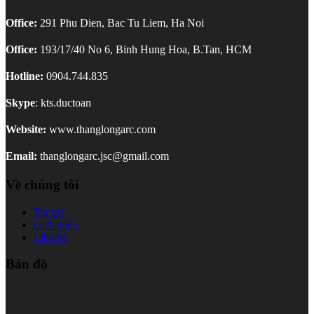
Office:
291 Phu Dien, Bac Tu Liem, Ha Noi
Office:
193/17/40 No 6, Binh Hung Hoa, B.Tan, HCM
Hotline:
0904.744.835
Skype
: kts.ductoan
Website:
www.thanglongarc.com
Email:
thanglongarc.jsc@gmail.com
Về chúng tôi
Tin tức
Giới thiệu
Liên hệ
Bản đồ