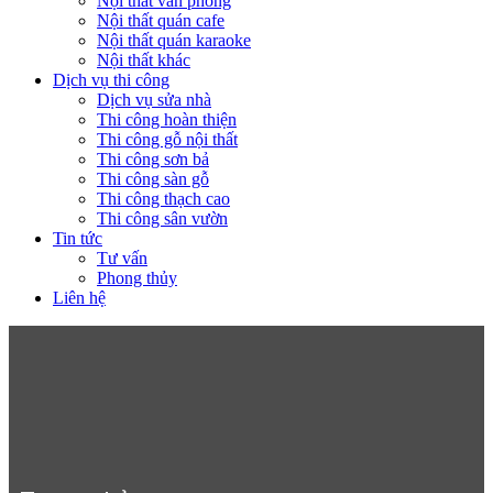
Nội thất văn phòng
Nội thất quán cafe
Nội thất quán karaoke
Nội thất khác
Dịch vụ thi công
Dịch vụ sửa nhà
Thi công hoàn thiện
Thi công gỗ nội thất
Thi công sơn bả
Thi công sàn gỗ
Thi công thạch cao
Thi công sân vườn
Tin tức
Tư vấn
Phong thủy
Liên hệ