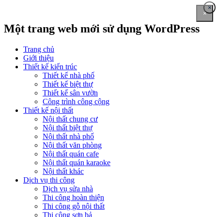
×
×
Một trang web mới sử dụng WordPress
Trang chủ
Giới thiệu
Thiết kế kiến trúc
Thiết kế nhà phố
Thiết kế biệt thự
Thiết kế sân vườn
Công trình công cộng
Thiết kế nội thất
Nội thất chung cư
Nội thất biệt thự
Nội thất nhà phố
Nội thất văn phòng
Nội thất quán cafe
Nội thất quán karaoke
Nội thất khác
Dịch vụ thi công
Dịch vụ sửa nhà
Thi công hoàn thiện
Thi công gỗ nội thất
Thi công sơn bả