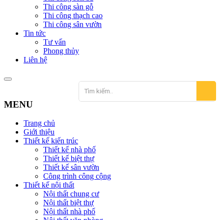
Thi công sàn gỗ
Thi công thạch cao
Thi công sân vườn
Tin tức
Tư vấn
Phong thủy
Liên hệ
MENU
Trang chủ
Giới thiệu
Thiết kế kiến trúc
Thiết kế nhà phố
Thiết kế biệt thự
Thiết kế sân vườn
Công trình công cộng
Thiết kế nội thất
Nội thất chung cư
Nội thất biệt thự
Nội thất nhà phố