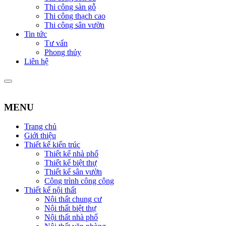
Thi công sàn gỗ
Thi công thạch cao
Thi công sân vườn
Tin tức
Tư vấn
Phong thủy
Liên hệ
MENU
Trang chủ
Giới thiệu
Thiết kế kiến trúc
Thiết kế nhà phố
Thiết kế biệt thự
Thiết kế sân vườn
Công trình công cộng
Thiết kế nội thất
Nội thất chung cư
Nội thất biệt thự
Nội thất nhà phố