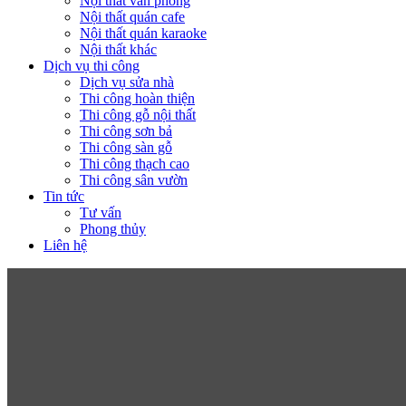
Nội thất văn phòng
Nội thất quán cafe
Nội thất quán karaoke
Nội thất khác
Dịch vụ thi công
Dịch vụ sửa nhà
Thi công hoàn thiện
Thi công gỗ nội thất
Thi công sơn bả
Thi công sàn gỗ
Thi công thạch cao
Thi công sân vườn
Tin tức
Tư vấn
Phong thủy
Liên hệ