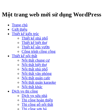
Một trang web mới sử dụng WordPress
Trang chủ
Giới thiệu
Thiết kế kiến trúc
Thiết kế nhà phố
Thiết kế biệt thự
Thiết kế sân vườn
Công trình công cộng
Thiết kế nội thất
Nội thất chung cư
Nội thất biệt thự
Nội thất nhà phố
Nội thất văn phòng
Nội thất quán cafe
Nội thất quán karaoke
Nội thất khác
Dịch vụ thi công
Dịch vụ sửa nhà
Thi công hoàn thiện
Thi công gỗ nội thất
Thi công sơn bả