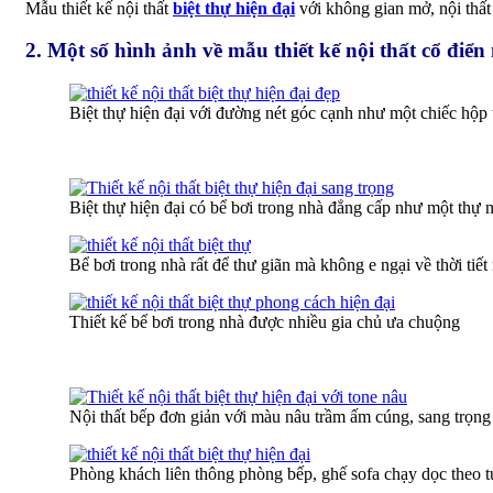
Mẫu thiết kế nội thất
biệt thự hiện đại
với không gian mở, nội thấ
2. Một số hình ảnh về mẫu thiết kế nội thất cổ điển
Biệt thự hiện đại với đường nét góc cạnh như một chiếc hộp
Biệt thự hiện đại có bể bơi trong nhà đẳng cấp như một thự
Bể bơi trong nhà rất để thư giãn mà không e ngại về thời tiế
Thiết kế bể bơi trong nhà được nhiều gia chủ ưa chuộng
Nội thất bếp đơn giản với màu nâu trầm ấm cúng, sang trọng
Phòng khách liên thông phòng bếp, ghế sofa chạy dọc theo 