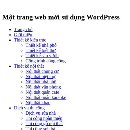
Một trang web mới sử dụng WordPress
Trang chủ
Giới thiệu
Thiết kế kiến trúc
Thiết kế nhà phố
Thiết kế biệt thự
Thiết kế sân vườn
Công trình công cộng
Thiết kế nội thất
Nội thất chung cư
Nội thất biệt thự
Nội thất nhà phố
Nội thất văn phòng
Nội thất quán cafe
Nội thất quán karaoke
Nội thất khác
Dịch vụ thi công
Dịch vụ sửa nhà
Thi công hoàn thiện
Thi công gỗ nội thất
Thi công sơn bả