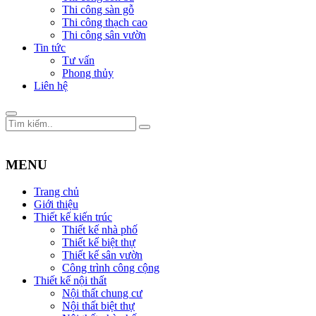
Thi công sàn gỗ
Thi công thạch cao
Thi công sân vườn
Tin tức
Tư vấn
Phong thủy
Liên hệ
MENU
Trang chủ
Giới thiệu
Thiết kế kiến trúc
Thiết kế nhà phố
Thiết kế biệt thự
Thiết kế sân vườn
Công trình công cộng
Thiết kế nội thất
Nội thất chung cư
Nội thất biệt thự