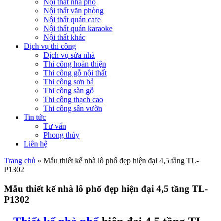
Nội thất nhà phố
Nội thất văn phòng
Nội thất quán cafe
Nội thất quán karaoke
Nội thất khác
Dịch vụ thi công
Dịch vụ sửa nhà
Thi công hoàn thiện
Thi công gỗ nội thất
Thi công sơn bả
Thi công sàn gỗ
Thi công thạch cao
Thi công sân vườn
Tin tức
Tư vấn
Phong thủy
Liên hệ
Trang chủ
»
Mẫu thiết kế nhà lô phố đẹp hiện đại 4,5 tầng TL-
P1302
Mẫu thiết kế nhà lô phố đẹp hiện đại 4,5 tầng TL-
P1302