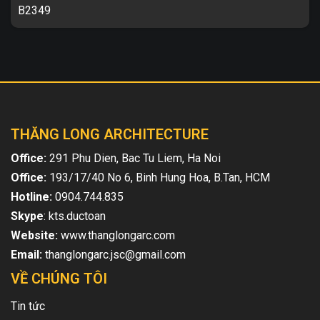
B2349
Biệt thự hiện đại 2 tầng, sang trọng TL-B2349 1. Thông tin về
thiết kế biệt thự hiện đại 2 tầng TL-B2349 – Mẫu thiết kế: TL-
B2349 ...
THĂNG LONG ARCHITECTURE
Office:
291 Phu Dien, Bac Tu Liem, Ha Noi
Office:
193/17/40 No 6, Binh Hung Hoa, B.Tan, HCM
Hotline:
0904.744.835
Skype
: kts.ductoan
Website:
www.thanglongarc.com
Email:
thanglongarc.jsc@gmail.com
VỀ CHÚNG TÔI
Tin tức