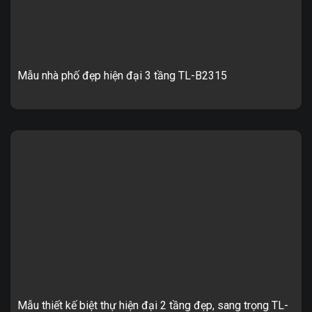
Mẫu nhà phố đẹp hiện đại 3 tầng TL-B2315
Mẫu nhà phố đẹp hiện đại 3 tầng TL-B2315 1. Thông tin về thiết
kế nhà phố hiện đại 3 tầng TL-B2315 – Mẫu thiết kế: TL-B2315
...
Mẫu thiết kế biệt thự hiện đại 2 tầng đẹp, sang trọng TL-