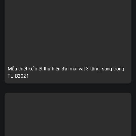
Biệt thự tân đơn lập 2 tầng sang trọng TL-B2035 1. Thông tin về
mẫu thiết kế biệt thự TL-B2035 – Mẫu thiết kế: TL-B2035 ...
Mẫu thiết kế biệt thự hiện đại mái vát 3 tầng, sang trọng
TL-B2021
Biệt thự tân hiện đại 3 tầng mái vát sang trọng 2 mặt tiền TL-
B2021 1. Thông tin về mẫu thiết kế biệt thự hiện đại 3 tầng mái
...