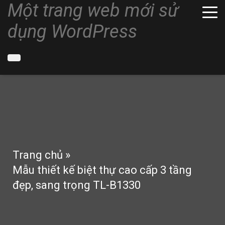
Một trang web mới sử
dụng WordPress
Trang chủ
»
Mẫu thiết kế biệt thự cao cấp 3 tầng
đẹp, sang trọng TL-B1330