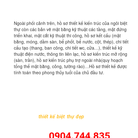
không gian sống rất là châu âu
Ngoài phối cảnh trên, hồ sơ thiết kế kiến trúc của ngôi biệt
thự còn các bản vẽ mặt bằng kỹ thuật các tầng, mặt đứng
triển khai, mặt cắt kỹ thuật thi công, hồ sơ kết cấu (mặt
bằng, móng, dầm sàn, bể phốt, bể nước, cột, thép), chi tiết
cấu tạo (thang, ban công, chi tiết wc, cửa…), thiết kế kỹ
thuật điện nước, thông tin liên lạc, hồ sơ kiến trúc mở rộng
(sàn, trần), hồ sơ kiến trúc phụ trợ ngoài nhà(quy hoạch
tổng thể mặt bằng, cỏng, tường rào)…Hồ sơ thiết kế được
tính toán theo phong thủy tuổi của chủ đầu tư.
Với đội ngũ kiến trúc sư giàu kinh nghiệm,
Kiến Trúc và
Xây Dựng Thăng Long
chắc chắn sẽ mang đến cho gia
đình bạn những không gian sống sang trọng,hiện đại và
tối ưu nhất.
Mọi yêu cầu
thiết kế biệt thự đẹp
xin vui lòng liên hệ
hotline và email sau :
Hotline :
0904.744.835