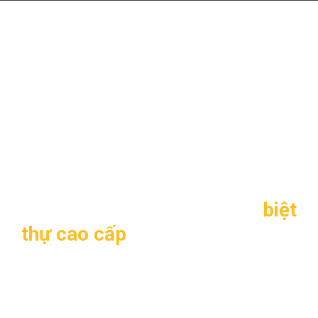
Mẫu thiết kế biệt thự cao cấp
3 tầng đẹp, sang trọng TL-
B1330
Biệt thự cao cấp 3 tầng,
sang trọng TL-B1330
1. Thông tin về thiết kế
biệt
thự cao cấp
3 tầng TL-B1330
–
Mẫu thiết kế
: TL-B1330
–
Mặt tiền
: 10m
–
Chiều sâu
: 25 m