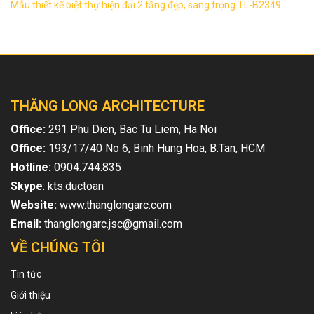
Mẫu thiết kế biệt thự hiện đại 2 tầng đẹp, sang trọng TL-B2349
THĂNG LONG ARCHITECTURE
Office:
291 Phu Dien, Bac Tu Liem, Ha Noi
Office:
193/17/40 No 6, Binh Hung Hoa, B.Tan, HCM
Hotline:
0904.744.835
Skype
: kts.ductoan
Website:
www.thanglongarc.com
Email:
thanglongarc.jsc@gmail.com
VỀ CHÚNG TÔI
Tin tức
Giới thiệu