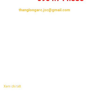
Email :
thanglongarc.jsc@gmail.com
Thư viện hình ảnh
Dịch vụ liên quan
Xem chi tiết
Biệt thự tân đơn lập 2 tầng sang trọng TL-B2035 1. Thông
tin về mẫu thiết kế biệt thự TL-B2035 – Mẫu thiết kế: TL-
B2035 ...