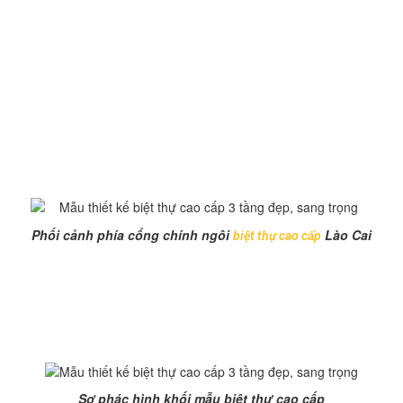
2. Một số hình ảnh về mẫu
thiết kế biệt thự cao cấp TL-
B1329.
Phối cảnh mẫu thiết kế
biệt thự hiện đại
, cao cấp TL-
B1329
Phối cảnh phía cổng chính ngôi
Lào Cai
biệt thự cao cấp
Sơ phác hình khối mẫu thiết kế
biệt thự hiện đại
, cao
cấp TL-B1329
Sơ phác hình khối mẫu biệt thự cao cấp