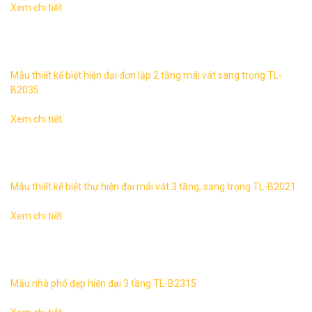
Xem chi tiết
Biệt thự tân đơn lập 2 tầng sang trọng TL-B2035 1. Thông
tin về mẫu thiết kế biệt thự TL-B2035 – Mẫu thiết kế: TL-
B2035 ...
Mẫu thiết kế biệt hiện đại đơn lập 2 tầng mái vát sang trọng TL-
B2035
Xem chi tiết
Biệt thự tân hiện đại 3 tầng mái vát sang trọng 2 mặt tiền
TL-B2021 1. Thông tin về mẫu thiết kế biệt thự hiện đại 3
tầng mái ...
Mẫu thiết kế biệt thự hiện đại mái vát 3 tầng, sang trọng TL-B2021
Xem chi tiết
Mẫu nhà phố đẹp hiện đại 3 tầng TL-B2315 1. Thông tin
về thiết kế nhà phố hiện đại 3 tầng TL-B2315 – Mẫu thiết
kế: TL-B2315 ...
Mẫu nhà phố đẹp hiện đại 3 tầng TL-B2315