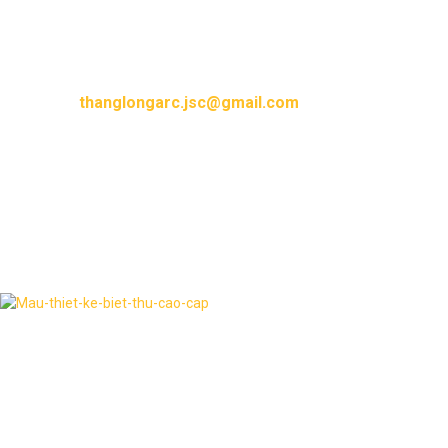
hotline và email sau :
Hotline : 0904.744.835
Email :
thanglongarc.jsc@gmail.com
Thư viện hình ảnh
Dịch vụ liên quan