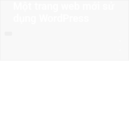
Một trang web mới sử
dụng WordPress
MENU
Trang chủ
Giới thiệu
Thiết kế kiến trúc
Thiết kế nhà phố
Thiết kế biệt thự