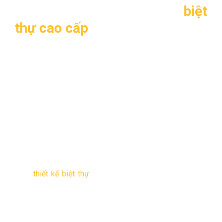
1. Thông tin về thiết kế
biệt
thự cao cấp
3 tầng TL-B1329
–
Mẫu thiết kế
: TL-B1329
–
Mặt tiền
: 9m
–
Chiều sâu
: 30 m
–
Số tầng
: 3 tầng
–
Chủ đầu tư
: Bác Giang – Lào Cai
–
Đơn vị tư vấn thiết kế
: Kiến trúc và Xây Dựng Thăng
Long
–
Năm thiết kế
: 2014
Mẫu
thiết kế biệt thự
3 tầng phong cách hiện đại do
Cty Kiến trúc và Xây Dựng Thăng Long thiết kế cho gia
đình Bác Giang – Lào Cai. tone màu trắng chủ đạo Rất
nhẹ nhàng và không kém phần sang trọng.