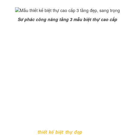
Sơ phác công năng tầng 3 mẫu biệt thự cao cấp
Ngoài phối cảnh trên, hồ sơ thiết kế kiến trúc của ngôi
biệt thự còn các bản vẽ mặt bằng kỹ thuật các tầng, mặt
đứng triển khai, mặt cắt kỹ thuật thi công, hồ sơ kết cấu
(mặt bằng, móng, dầm sàn, bể phốt, bể nước, cột, thép),
chi tiết cấu tạo (thang, ban công, chi tiết wc, cửa…), thiết
kế kỹ thuật điện nước, thông tin liên lạc, hồ sơ kiến trúc
mở rộng (sàn, trần), hồ sơ kiến trúc phụ trợ ngoài
nhà(quy hoạch tổng thể mặt bằng, cỏng, tường rào)…Hồ
sơ thiết kế được tính toán theo phong thủy tuổi của chủ
đầu tư.
Với đội ngũ kiến trúc sư giàu kinh nghiệm,
Kiến Trúc và
Xây Dựng Thăng Long
chắc chắn sẽ mang đến cho gia
đình bạn những không gian sống sang trọng,hiện đại và
tối ưu nhất.
Mọi yêu cầu
thiết kế biệt thự đẹp
xin vui lòng liên hệ