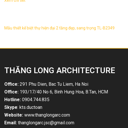
Xem chi tiết
Biệt thự hiện đại 2 tầng, sang trọng TL-B2349 1. Thông tin
về thiết kế biệt thự hiện đại 2 tầng TL-B2349 – Mẫu thiết kế:
TL-B2349 ...
Mẫu thiết kế biệt thự hiện đại 2 tầng đẹp, sang trọng TL-B2349
THĂNG LONG ARCHITECTURE
Office:
291 Phu Dien, Bac Tu Liem, Ha Noi
Office:
193/17/40 No 6, Binh Hung Hoa, B.Tan, HCM
Hotline:
0904.744.835
Skype
: kts.ductoan
Website:
www.thanglongarc.com
Email:
thanglongarc.jsc@gmail.com