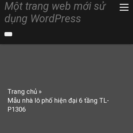
Một trang web mới sử
dụng WordPress
Trang chủ
»
Mẫu nhà lô phố hiện đại 6 tầng TL-
P1306