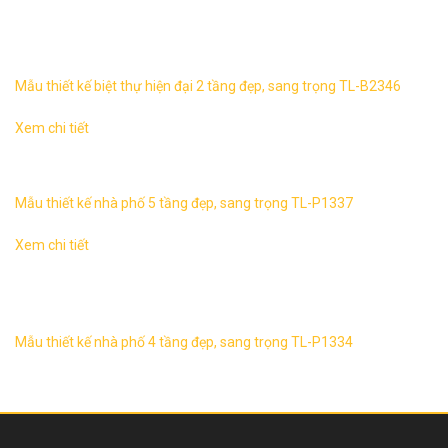
Biệt thự hiện đại 2 tầng, sang trọng TL-B2346 1. Thông tin
về thiết kế biệt thự hiện đại 2 tầng TL-B2346 – Mẫu thiết kế:
...
Mẫu thiết kế biệt thự hiện đại 2 tầng đẹp, sang trọng TL-B2346
Xem chi tiết
1. Thông tin về thiết kế nhà lô phố 5 tầng TL-P1337 – Mẫu
thiết kế: TL-P1337 – Mặt tiền : 6m – Chiều sâu: 15 m ...
Mẫu thiết kế nhà phố 5 tầng đẹp, sang trọng TL-P1337
Xem chi tiết
Mẫu nhà phố 4 tầng đẹp, sang trọng TL-P1334 1. Thông tin
về thiết kế nhà lô phố 4 tầng TL-P1334 – Mẫu thiết kế: TL-
P1334 ...
Mẫu thiết kế nhà phố 4 tầng đẹp, sang trọng TL-P1334