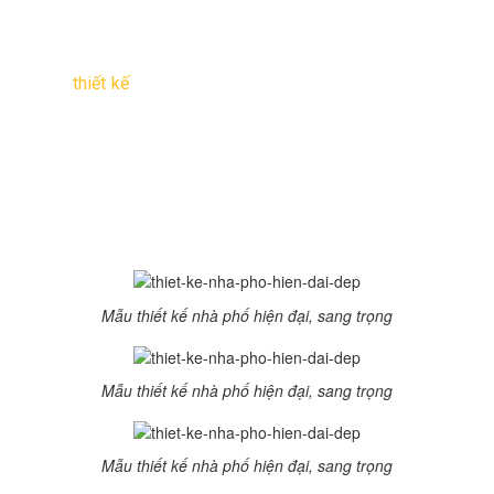
Long
–
Năm thiết kế
: 2014
Mẫu
thiết kế
nhà phố đẹp 6 tầng phong cách hiện đại
do các KTS tại Kiến trúc và Xây Dựng Thăng Long thiết
kế. rất nhẹ nhàng và không kém phần sang trọng, ngôi
nhà càng trỏ nên mềm mại, sinh động hơn với cây xanh
và hoa cỏ.
2. Một số hình ảnh về mẫu thiết kế nhà phố hiện đại
TL-P1306
Mẫu thiết kế nhà phố hiện đại, sang trọng
Mẫu thiết kế nhà phố hiện đại, sang trọng
Mẫu thiết kế nhà phố hiện đại, sang trọng