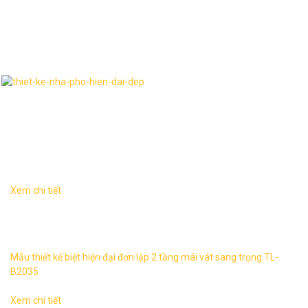
Thư viện hình ảnh
Dịch vụ liên quan
Xem chi tiết
Biệt thự tân đơn lập 2 tầng sang trọng TL-B2035 1. Thông
tin về mẫu thiết kế biệt thự TL-B2035 – Mẫu thiết kế: TL-
B2035 ...
Mẫu thiết kế biệt hiện đại đơn lập 2 tầng mái vát sang trọng TL-
B2035
Xem chi tiết