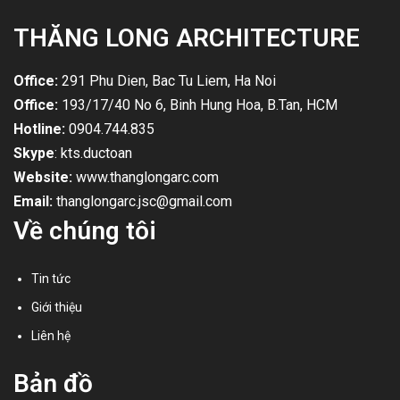
THĂNG LONG ARCHITECTURE
Office:
291 Phu Dien, Bac Tu Liem, Ha Noi
Office:
193/17/40 No 6, Binh Hung Hoa, B.Tan, HCM
Hotline:
0904.744.835
Skype
: kts.ductoan
Website:
www.thanglongarc.com
Email:
thanglongarc.jsc@gmail.com
Về chúng tôi
Tin tức
Giới thiệu
Liên hệ
Bản đồ