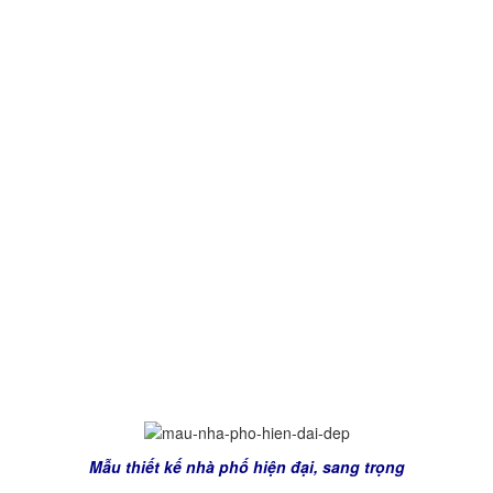
1. Thông tin về thiết kế nhà phố hiện đại 3 tầng
TL-
P1311
–
Mẫu thiết kế
: TL-P1311
–
Mặt tiền
: 7,3 m
–
Chiều sâu
: 23 m
–
Số tầng
: 3 tầng
–
Đơn vị tư vấn thiết kế
: Kiến trúc và Xây Dựng Thăng Long
–
Năm thiết kế
: 2015
Mẫu thiết kế nhà phố đẹp 3 tầng phong cách hiện đại do
các KTS tại Kiến trúc và Xây Dựng Thăng Long thiết kế. rất
nhẹ nhàng và không kém phần sang trọng.
2. Một số hình ảnh về mẫu thiết kế nhà phố hiện đại TL-
P1311
Mẫu thiết kế nhà phố hiện đại, sang trọng