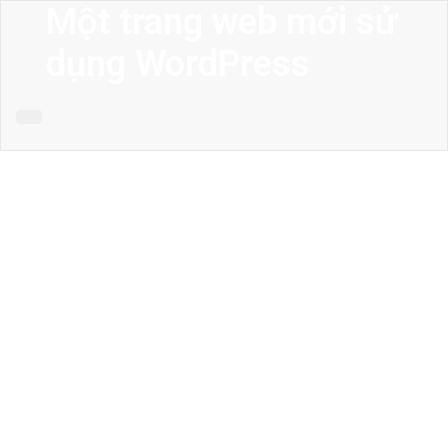
Một trang web mới sử
dụng WordPress
MENU
Trang chủ
Giới thiệu
Thiết kế kiến trúc
Thiết kế nhà phố
Thiết kế biệt thự
Thiết kế sân vườn
Công trình công cộng