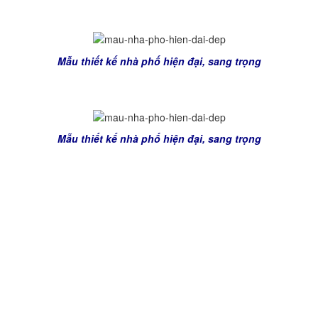
Mẫu thiết kế nhà phố hiện đại, sang trọng
Mẫu thiết kế nhà phố hiện đại, sang trọng
Ngoài phối cảnh trên, hồ sơ thiết kế kiến trúc của ngôi biệt
thự còn các bản vẽ mặt bằng kỹ thuật các tầng, mặt đứng
triển khai, mặt cắt kỹ thuật thi công, hồ sơ kết cấu (mặt bằng,
móng, dầm sàn, bể phốt, bể nước, cột, thép), chi tiết cấu tạo
(thang, ban công, chi tiết wc, cửa…), thiết kế kỹ thuật điện
nước, thông tin liên lạc, hồ sơ kiến trúc mở rộng (sàn, trần),
hồ sơ kiến trúc phụ trợ ngoài nhà(quy hoạch tổng thể mặt
bằng, cỏng, tường rào)…Hồ sơ thiết kế được tính toán theo
phong thủy tuổi của chủ đầu tư.
Với đội ngũ kiến trúc sư giàu kinh nghiệm,
Kiến Trúc và