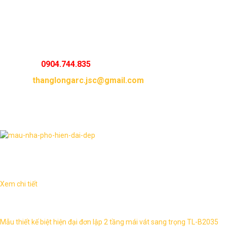
Xây Dựng Thăng Long
chắc chắn sẽ mang đến cho gia
đình bạn những không gian sống sang trọng,hiện đại và tối
ưu nhất.
Mọi yêu cầu xin vui lòng liên hệ hotline và email sau :
Hotline :
0904.744.835
Email :
thanglongarc.jsc@gmail.com
Thư viện hình ảnh
Dịch vụ liên quan
Xem chi tiết
Biệt thự tân đơn lập 2 tầng sang trọng TL-B2035 1. Thông tin về
mẫu thiết kế biệt thự TL-B2035 – Mẫu thiết kế: TL-B2035 ...
Mẫu thiết kế biệt hiện đại đơn lập 2 tầng mái vát sang trọng TL-B2035