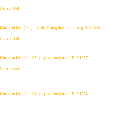
Xem chi tiết
Biệt thự hiện đại 2 tầng, sang trọng TL-B2346 1. Thông tin về
thiết kế biệt thự hiện đại 2 tầng TL-B2346 – Mẫu thiết kế: ...
Mẫu thiết kế biệt thự hiện đại 2 tầng đẹp, sang trọng TL-B2346
Xem chi tiết
1. Thông tin về thiết kế nhà lô phố 5 tầng TL-P1337 – Mẫu thiết
kế: TL-P1337 – Mặt tiền : 6m – Chiều sâu: 15 m ...
Mẫu thiết kế nhà phố 5 tầng đẹp, sang trọng TL-P1337
Xem chi tiết
Mẫu nhà phố 4 tầng đẹp, sang trọng TL-P1334 1. Thông tin
về thiết kế nhà lô phố 4 tầng TL-P1334 – Mẫu thiết kế: TL-
P1334 ...
Mẫu thiết kế nhà phố 4 tầng đẹp, sang trọng TL-P1334
THĂNG LONG ARCHITECTURE
Office:
291 Phu Dien, Bac Tu Liem, Ha Noi