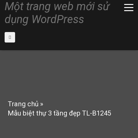
Một trang web mới sử
dụng WordPress
Trang chủ
»
Mẫu biệt thự 3 tầng đẹp TL-B1245