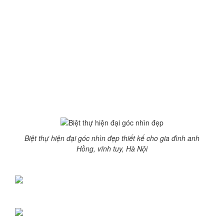
–
Địa chỉ:
Phường Vĩnh Tuy – TP Hà nội
– Đ
ơ
n v
ị
t
ư
v
ấ
n thi
ế
t k
ế
: Kiến trúc & Xây Dựng Thăng
Long
– Năm thi
ế
t k
ế
: 2015
Biệt thự 3 tầng thiết kế theo phong cách kiến trúc hiện
đại do Kiến trúc & Xây Dựng Thăng Long thiết kế cho
gia đình anh Hoàng ở Phường Vĩnh Tuy – TP Hà nội
2. M
ộ
t s
ố
h
ì
nh
ả
nh c
ô
ng tr
ì
nh:
Biệt thự hiện đại góc nhìn đẹp thiết kế cho gia đình anh
Hồng, vĩnh tuy, Hà Nội
Biệt thự hiện đại với góc nhìn sang trọng