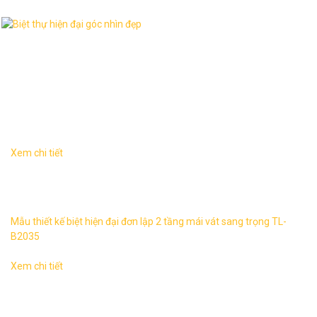
Dịch vụ liên quan
Xem chi tiết
Biệt thự tân đơn lập 2 tầng sang trọng TL-B2035 1. Thông
tin về mẫu thiết kế biệt thự TL-B2035 – Mẫu thiết kế: TL-
B2035 ...
Mẫu thiết kế biệt hiện đại đơn lập 2 tầng mái vát sang trọng TL-
B2035
Xem chi tiết
Biệt thự tân hiện đại 3 tầng mái vát sang trọng 2 mặt tiền
TL-B2021 1. Thông tin về mẫu thiết kế biệt thự hiện đại 3
tầng mái ...