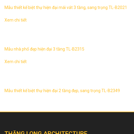
Mẫu thiết kế biệt thự hiện đại mái vát 3 tầng, sang trọng TL-B2021
Xem chi tiết
Mẫu nhà phố đẹp hiện đại 3 tầng TL-B2315 1. Thông tin
về thiết kế nhà phố hiện đại 3 tầng TL-B2315 – Mẫu thiết
kế: TL-B2315 ...
Mẫu nhà phố đẹp hiện đại 3 tầng TL-B2315
Xem chi tiết
Biệt thự hiện đại 2 tầng, sang trọng TL-B2349 1. Thông tin
về thiết kế biệt thự hiện đại 2 tầng TL-B2349 – Mẫu thiết kế:
TL-B2349 ...
Mẫu thiết kế biệt thự hiện đại 2 tầng đẹp, sang trọng TL-B2349
THĂNG LONG ARCHITECTURE