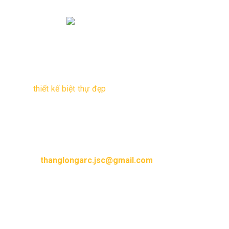
Biệt thự hiện đại với góc nhìn đẹp
Nội thất hiện với góc nhìn đại đẹp
Với đội ngũ kiến trúc sư và tư vấn kiến trúc giàu kinh
nghiệm của
Kiến Trúc và Xây Dựng Thăng Long,
chắc
chắn chúng tôi sẽ mang đến cho gia đình bạn những
mẫu
thiết kế biệt thự đẹp
, mẫu nhà hiện đại, sang trọng
và tối ưu nhất.
Mọi yêu cầu thiết kế nhà đẹp xin vui lòng liên hệ hotline
và email sau :
Hotline : 0904.744.835
Email :
thanglongarc.jsc@gmail.com
Thư viện hình ảnh