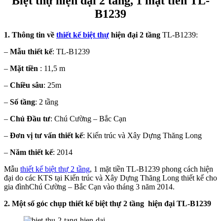
Biệt thự hiện đại 2 tầng, 1 mặt tiền TL-
B1239
1. Thông tin về
thiết kế biệt thự
hiện đại 2 tầng
TL-B1239:
–
Mẫu thiết kế
: TL-B1239
–
Mặt tiền
: 11,5 m
–
Chiều sâu
: 25m
–
Số tầng
: 2 tầng
–
Chủ Đầu tư
: Chú Cường – Bắc Cạn
–
Đơn vị tư vấn thiết kế
: Kiến trúc và Xây Dựng Thăng Long
–
Năm thiết kế
: 2014
Mẫu
thiết kế biệt thự 2 tầng
, 1 mặt tiền TL-B1239 phong cách hiện
đại do các KTS tại Kiến trúc và Xây Dựng Thăng Long thiết kế cho
gia đìnhChú Cường – Bắc Cạn vào tháng 3 năm 2014.
2. Một số góc chụp thiết kế biệt thự 2 tầng hiện đại TL-B1239