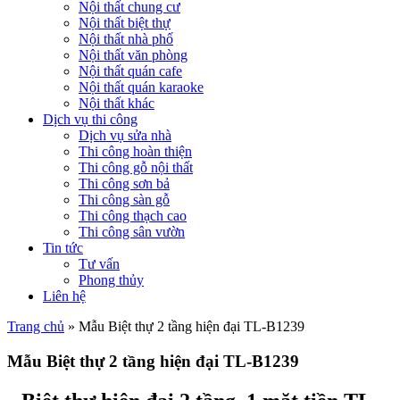
Nội thất chung cư
Nội thất biệt thự
Nội thất nhà phố
Nội thất văn phòng
Nội thất quán cafe
Nội thất quán karaoke
Nội thất khác
Dịch vụ thi công
Dịch vụ sửa nhà
Thi công hoàn thiện
Thi công gỗ nội thất
Thi công sơn bả
Thi công sàn gỗ
Thi công thạch cao
Thi công sân vườn
Tin tức
Tư vấn
Phong thủy
Liên hệ
Trang chủ
»
Mẫu Biệt thự 2 tầng hiện đại TL-B1239
Mẫu Biệt thự 2 tầng hiện đại TL-B1239