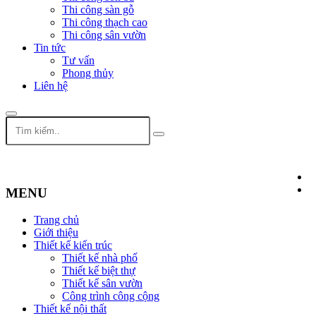
Thi công sàn gỗ
Thi công thạch cao
Thi công sân vườn
Tin tức
Tư vấn
Phong thủy
Liên hệ
MENU
Trang chủ
Giới thiệu
Thiết kế kiến trúc
Thiết kế nhà phố
Thiết kế biệt thự
Thiết kế sân vườn
Công trình công cộng
Thiết kế nội thất