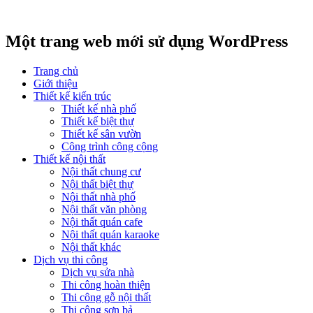
Một trang web mới sử dụng WordPress
Trang chủ
Giới thiệu
Thiết kế kiến trúc
Thiết kế nhà phố
Thiết kế biệt thự
Thiết kế sân vườn
Công trình công cộng
Thiết kế nội thất
Nội thất chung cư
Nội thất biệt thự
Nội thất nhà phố
Nội thất văn phòng
Nội thất quán cafe
Nội thất quán karaoke
Nội thất khác
Dịch vụ thi công
Dịch vụ sửa nhà
Thi công hoàn thiện
Thi công gỗ nội thất
Thi công sơn bả