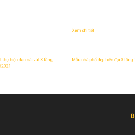
Xem chi tiết
iện đại 3 tầng mái vát sang
Mẫu nhà phố đẹp hiện đại 3 
iền TL-B2021 1. Thông tin về
1. Thông tin về thiết kế nhà ph
ệt thự hiện đại 3 tầng mái ...
tầng TL-B2315 – Mẫu thiết kế:
t thự hiện đại mái vát 3 tầng,
Mẫu nhà phố đẹp hiện đại 3 tầng
-B2021
B