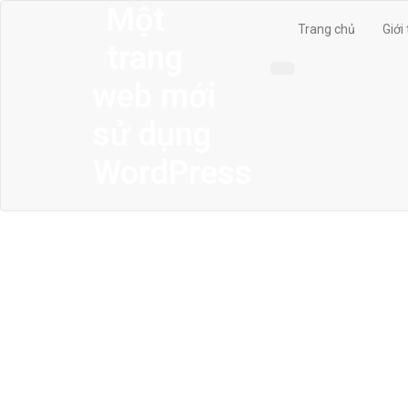
Một
Trang chủ
Giới
trang
web mới
sử dụng
WordPress
MENU
Trang chủ
Giới thiệu
Thiết kế kiến trúc
Thiết kế nhà phố