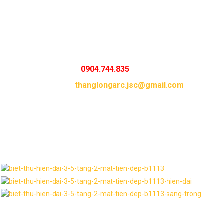
Quý khách có nhu cầu thiết kế cho gia đình mình nh
Hotline :
0904.744.835
Email :
thanglongarc.jsc@gmail.com
Thư viện hình ảnh