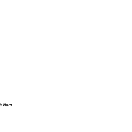
hiết kế cho gia đình anh Dũng Thanh Liêm – Hà Nam
iền này:
Hà Nam