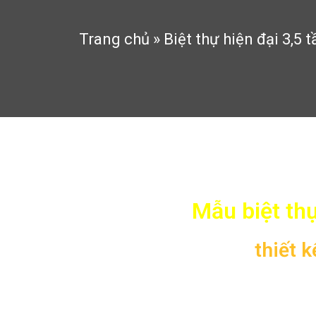
Trang chủ
»
Biệt thự hiện đại 3,5 
Biệt thự hiện đại 3,5 tầng,
Mẫu biệt thự
1. Thông tin về mẫu
thiết k
– Mẫu thiết kế:
TL-B1113
– Mặt tiền:
14,5m