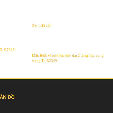
Xem chi tiết
tầng TL-B2315
Biệt thự hiện đại 2 tầng, sang trọng TL-
ố hiện đại 3
B2349 1. Thông tin về thiết kế biệt thự hiện
 TL-B2315 ...
đại 2 tầng TL-B2349 – Mẫu thiết kế: TL-
B2349 ...
 TL-B2315
Mẫu thiết kế biệt thự hiện đại 2 tầng đẹp, sang
trọng TL-B2349
ẢN ĐỒ