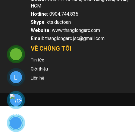
HCM
Hotline:
0904.744.835
Skype
: kts.ductoan
Website:
www.thanglongarc.com
Email:
thanglongarc.jsc@gmail.com
VỀ CHÚNG TÔI
Tin tức
Giới thiệu
Liên hệ