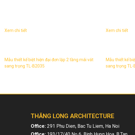
Dịch vụ liên quan
Xem chi tiết
Xem chi tiết
Biệt thự tân đơn lập 2 tầng sang trọng TL-
Biệt thự tân h
B2035 1. Thông tin về mẫu thiết kế biệt thự
trọng 2 mặt t
TL-B2035 – Mẫu thiết kế: TL-B2035 ...
mẫu thiết kế bi
Mẫu thiết kế biệt hiện đại đơn lập 2 tầng mái vát
Mẫu thiết kế biệ
sang trọng TL-B2035
sang trọng TL
THĂNG LONG ARCHITECTURE
Office:
291 Phu Dien, Bac Tu Liem, Ha Noi
Office:
193/17/40 No 6, Binh Hung Hoa, B.Tan,