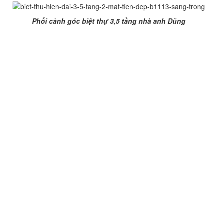
Phối cảnh góc biệt thự 3,5 tầng nhà anh Dũng
ững mẫu nhà đẹp xin vui lòng liên hệ với chúng tôi.