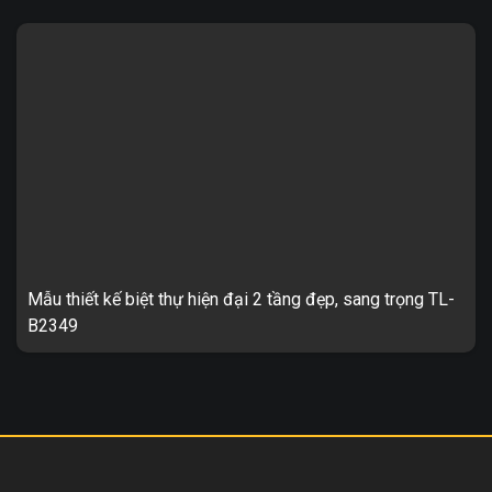
Mẫu nhà phố đẹp hiện đại 3 tầng TL-B2315 1. Thông tin về thiết
kế nhà phố hiện đại 3 tầng TL-B2315 – Mẫu thiết kế: TL-B2315
...
Mẫu thiết kế biệt thự hiện đại 2 tầng đẹp, sang trọng TL-
B2349
Biệt thự hiện đại 2 tầng, sang trọng TL-B2349 1. Thông tin về
thiết kế biệt thự hiện đại 2 tầng TL-B2349 – Mẫu thiết kế: TL-