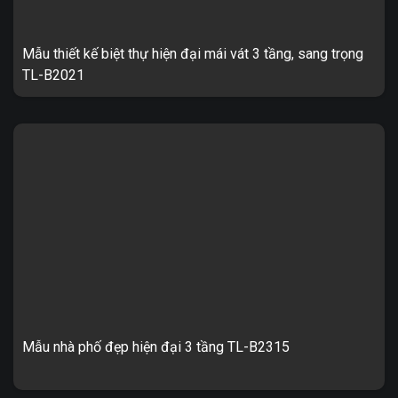
Mẫu thiết kế biệt thự hiện đại mái vát 3 tầng, sang trọng
TL-B2021
Biệt thự tân hiện đại 3 tầng mái vát sang trọng 2 mặt tiền TL-
B2021 1. Thông tin về mẫu thiết kế biệt thự hiện đại 3 tầng mái
...
Mẫu nhà phố đẹp hiện đại 3 tầng TL-B2315