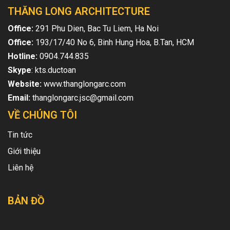
B2349 ...
THĂNG LONG ARCHITECTURE
Office:
291 Phu Dien, Bac Tu Liem, Ha Noi
Office:
193/17/40 No 6, Binh Hung Hoa, B.Tan, HCM
Hotline:
0904.744.835
Skype
: kts.ductoan
Website:
www.thanglongarc.com
Email:
thanglongarc.jsc@gmail.com
VỀ CHÚNG TÔI
Tin tức
Giới thiệu
Liên hệ
BẢN ĐỒ