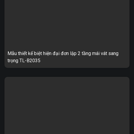
Mẫu thiết kế biệt hiện đại đơn lập 2 tầng mái vát sang
trọng TL-B2035
Biệt thự tân đơn lập 2 tầng sang trọng TL-B2035 1. Thông tin về
mẫu thiết kế biệt thự TL-B2035 – Mẫu thiết kế: TL-B2035 ...