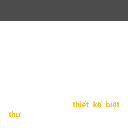
Biệt thự hiện đại 2 tầng TL-
B1216
Biệt thự hiện đại 2 tầng
TL-B1216
1. Thông tin về
thiết kế biệt
thự
hiện đại 2 tầng TL-B1216
: