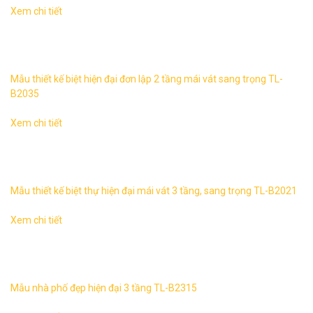
Xem chi tiết
Biệt thự tân đơn lập 2 tầng sang trọng TL-B2035 1. Thông
tin về mẫu thiết kế biệt thự TL-B2035 – Mẫu thiết kế: TL-
B2035 ...
Mẫu thiết kế biệt hiện đại đơn lập 2 tầng mái vát sang trọng TL-
B2035
Xem chi tiết
Biệt thự tân hiện đại 3 tầng mái vát sang trọng 2 mặt tiền
TL-B2021 1. Thông tin về mẫu thiết kế biệt thự hiện đại 3
tầng mái ...
Mẫu thiết kế biệt thự hiện đại mái vát 3 tầng, sang trọng TL-B2021
Xem chi tiết
Mẫu nhà phố đẹp hiện đại 3 tầng TL-B2315 1. Thông tin
về thiết kế nhà phố hiện đại 3 tầng TL-B2315 – Mẫu thiết
kế: TL-B2315 ...
Mẫu nhà phố đẹp hiện đại 3 tầng TL-B2315