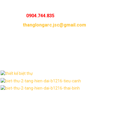
Mọi yêu cầu thiết kế nhà đẹp xin vui lòng liên hệ:
Hotline :
0904.744.835
Email :
thanglongarc.jsc@gmail.com
Thư viện hình ảnh
Dịch vụ liên quan