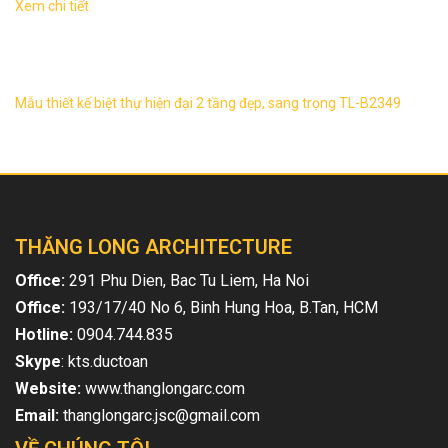
Xem chi tiết
Biệt thự hiện đại 2 tầng, sang trọng TL-B2349 1. Thông tin
về thiết kế biệt thự hiện đại 2 tầng TL-B2349 – Mẫu thiết kế:
TL-B2349 ...
Mẫu thiết kế biệt thự hiện đại 2 tầng đẹp, sang trọng TL-B2349
THĂNG LONG ARCHITECTURE
Office:
291 Phu Dien, Bac Tu Liem, Ha Noi
Office:
193/17/40 No 6, Binh Hung Hoa, B.Tan, HCM
Hotline:
0904.744.835
Skype
: kts.ductoan
Website:
www.thanglongarc.com
Email:
thanglongarc.jsc@gmail.com