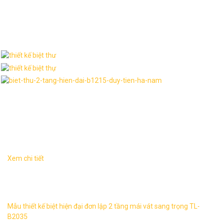
Thư viện hình ảnh
Dịch vụ liên quan
Xem chi tiết
Biệt thự tân đơn lập 2 tầng sang trọng TL-B2035 1. Thông
tin về mẫu thiết kế biệt thự TL-B2035 – Mẫu thiết kế: TL-
B2035 ...
Mẫu thiết kế biệt hiện đại đơn lập 2 tầng mái vát sang trọng TL-
B2035