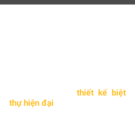
Biệt thự hiện đại 2 tầng TL-
B1215
Biệt thự hiện đại 2 tầng
TL-B1215
1. Thông tin về
thiết kế biệt
thự hiện đại
2 tầng TL-B1215
:
–
Mẫu thiết kế
: TL-B1215
–
Mặt tiền
: 8,5m