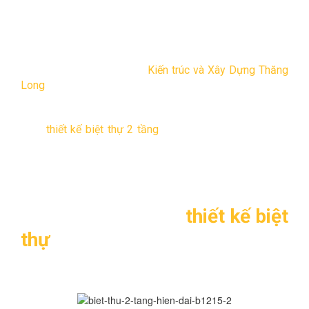
–
Chiều sâu
: 16,5m
–
Số tầng
: 2 tầng
–
Chủ Đầu tư
: Bác Lý – Duy Tiên – Hà Nam
–
Đơn vị tư vấn thiết kế
:
Kiến trúc và Xây Dựng Thăng
Long
–
Năm thiết kế
: 2015
Mẫu
thiết kế biệt thự 2 tầng
phong cách hiện đại sang
trọng do các KTS tại Kiến trúc và Xây Dựng Thăng Long
cho gia đình bác Lý – Duy Tiên – Hà Nam vào tháng 9
năm 2015. Gia đình gia chủ rất hài lòng về một không
gian ấm cúng và tiện ích mà họ mơ ước bấy lâu nay.
2. Một số hình ảnh
thiết kế biệt
thự
2 tầng phong cách hiện đại
TL-B1215