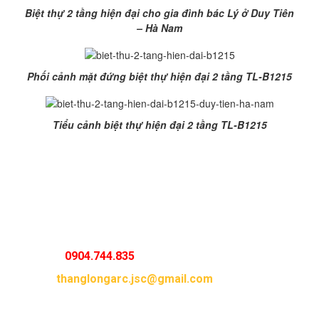
Biệt thự 2 tầng hiện đại cho gia đình bác Lý ở Duy Tiên
– Hà Nam
Phối cảnh mặt đứng biệt thự hiện đại 2 tầng TL-B1215
Tiểu cảnh biệt thự hiện đại 2 tầng TL-B1215
Với kinh nghiệm nhiều năm trong lĩnh vực thiết kế kiến
trúc và thiết kế nội thất, các KTS tại Kiến Trúc và Xây
Dựng Thăng Long chắc chắn sẽ mang đến cho gia đình
bạn một không gian sống hiện đại, sang trọng và tiện ích
nhất.
Mọi yêu cầu thiết kế nhà đẹp xin vui lòng liên hệ:
Hotline :
0904.744.835
Email :
thanglongarc.jsc@gmail.com