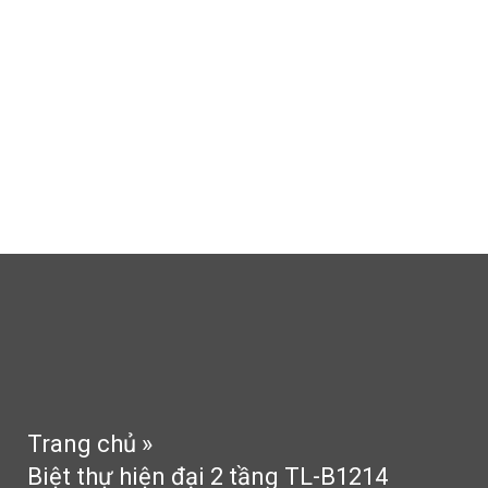
Thi công thạch cao
Thi công sân vườn
Tin tức
Tư vấn
Phong thủy
Liên hệ
Trang chủ
»
Biệt thự hiện đại 2 tầng TL-B1214