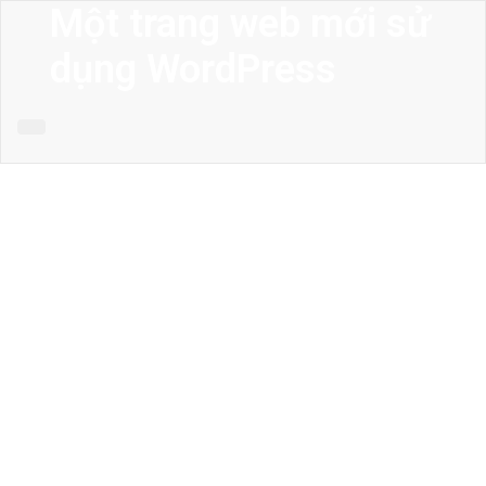
Một trang web mới sử
dụng WordPress
MENU
Trang chủ
Giới thiệu
Thiết kế kiến trúc
Thiết kế nhà phố
Thiết kế biệt thự
Thiết kế sân vườn
Công trình công cộng