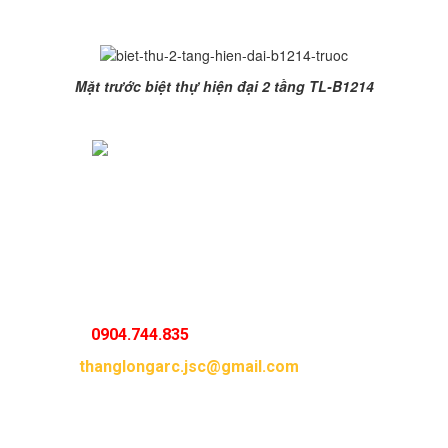
Mặt trước biệt thự hiện đại 2 tầng TL-B1214
Mặt sau thiết kế biệt thự hiện đại 2 tầng TL-B1214
Với kinh nghiệm nhiều năm trong lĩnh vực thiết kế kiến
trúc và thiết kế nội thất, các KTS tại
Kiến Trúc và Xây
Dựng Thăng Long
sẽ mang đến cho gia đình bạn một
không gian sống hiện đại và sang trọng nhất. Mọi yêu
cầu thiết kế biệt thự đẹp, nhà sang xin vui lòng liên hệ:
Hotline :
0904.744.835
Email :
thanglongarc.jsc@gmail.com