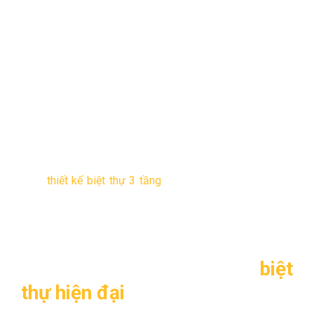
–
Mẫu thiết kế
: TL-B1214
–
Mặt tiền
: 7,5m
–
Chiều sâu
: 21,5m
–
Số tầng
: 2 tầng
–
Chủ Đầu tư
: Gia đình anh Ninh – Hoài Đức – Hà Nội
–
Đơn vị tư vấn thiết kế
: Kiến trúc và Xây Dựng Thăng
Long
–
Năm thiết kế
: 2015
Mẫu
thiết kế biệt thự 3 tầng
phong cách hiện đại sang
trọng do các KTS tại Kiến trúc và Xây Dựng Thăng Long
cho gia đình anh Ninh – Hoài Đức – Hà Nội vào tháng 8
năm 2015. Gia đình gia chủ rất hài lòng về một không
gian ấm cúng và tiện ích mà họ mơ ước bấy lâu nay.
2. Một số hình ảnh thiết kế
biệt
thự hiện đại
2 tầng TL-B1214