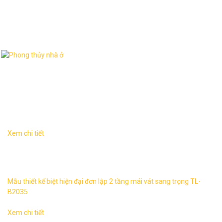
Thư viện hình ảnh
Dịch vụ liên quan
Xem chi tiết
Biệt thự tân đơn lập 2 tầng sang trọng TL-B2035 1. Thông
tin về mẫu thiết kế biệt thự TL-B2035 – Mẫu thiết kế: TL-
B2035 ...
Mẫu thiết kế biệt hiện đại đơn lập 2 tầng mái vát sang trọng TL-
B2035
Xem chi tiết