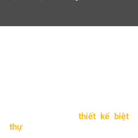
Biệt thự hiện đại 2 tầng TL-
B1214
Biệt thự hiện đại 2 tầng
TL-B1214
1. Thông tin về
thiết kế biệt
thự
hiện đại 2 tầng TL-B1214
: