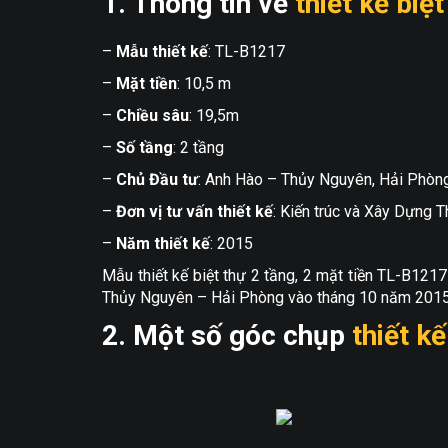
1. Thông tin về
thiết kế biệt
–
Mẫu thiết kế
: TL-B1217
–
Mặt tiền
: 10,5 m
–
Chiều sâu
: 19,5m
–
Số tầng
: 2 tầng
–
Chủ Đầu tư
: Anh Hào – Thủy Nguyên, Hải Phòn
–
Đơn vị tư vấn thiết kế
: Kiến trúc và Xây Dựng 
–
Năm thiết kế
: 2015
Mẫu thiết kế biệt thự 2 tầng, 2 mặt tiền TL-B121
Thủy Nguyên – Hải Phòng vào tháng 10 năm 2015. G
2. Một số góc chụp
thiết kế