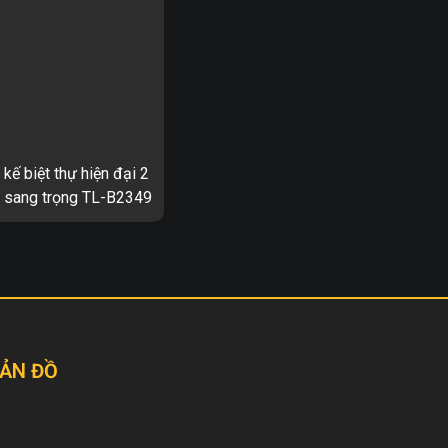
 kế biệt thự hiện đại 2
, sang trọng TL-B2349
iện đại 2 tầng, sang trọng
. Thông tin về thiết
ự hiện đại 2 tầng TL-
u thiết kế: TL-B2349 ...
ẢN ĐỒ