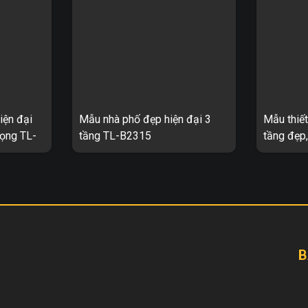
iện đại
Mẫu nhà phố đẹp hiện đại 3
Mẫu thiết
rọng TL-
tầng TL-B2315
tầng đẹp
ầng mái vát
Mẫu nhà phố đẹp hiện đại 3 tầng
Biệt thự h
L-B2021 1.
TL-B2315 1. Thông tin về thiết kế
TL-B2349 1
 biệt thự
nhà phố hiện đại 3 tầng TL-B2315
kế biệt th
– Mẫu thiết kế: TL-B2315 ...
B2349 – Mẫ
B