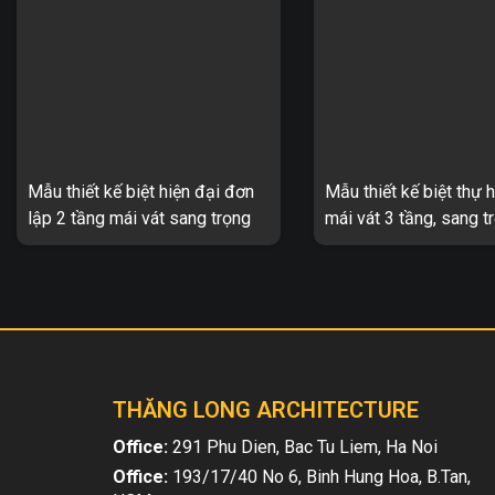
Mẫu thiết kế biệt hiện đại đơn
Mẫu thiết kế biệt thự h
lập 2 tầng mái vát sang trọng
mái vát 3 tầng, sang t
TL-B2035
B2021
Biệt thự tân đơn lập 2 tầng sang
Biệt thự tân hiện đại 3 t
trọng TL-B2035 1. Thông tin về
sang trọng 2 mặt tiền T
mẫu thiết kế biệt thự TL-B2035 –
Thông tin về mẫu thiết kế
Mẫu thiết kế: TL-B2035 ...
hiện đại 3 tầng mái ...
THĂNG LONG ARCHITECTURE
Office:
291 Phu Dien, Bac Tu Liem, Ha Noi
Office:
193/17/40 No 6, Binh Hung Hoa, B.Tan,