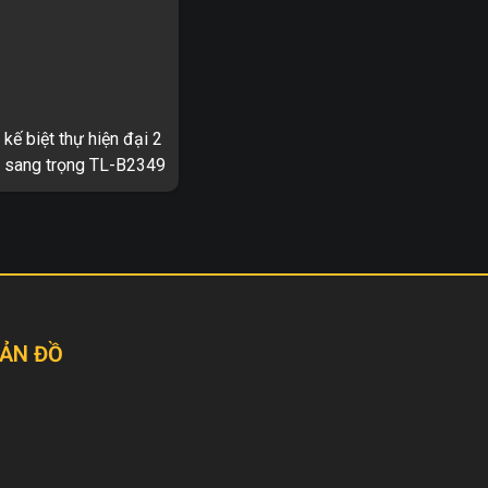
 kế biệt thự hiện đại 2
, sang trọng TL-B2349
iện đại 2 tầng, sang trọng
. Thông tin về thiết
ự hiện đại 2 tầng TL-
u thiết kế: TL-B2349 ...
ẢN ĐỒ