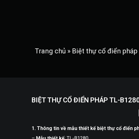
Trang chủ
Gi
MENU
Trang chủ
»
Biệt thự cổ điển phá
Trang chủ
Giới thiệu
Thiết kế kiến trúc
Thiết kế nhà phố
Thiết kế biệt thự
BIỆT THỰ CỔ ĐIỂN PHÁP TL-B128
Thiết kế sân vườn
Công trình công cộng
Thiết kế nội thất
1. Thông tin về mẫu thiết kế biệt thự cổ điển 
Nội thất chung cư
–
Mẫu thiết kế
: TL-B1280