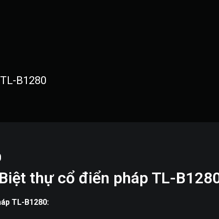
ới thiệu
Thiết kế kiến trúc
Thiết kế nội thất
Dịch vụ 
p TL-B1280
0
Biệt thự cổ điển pháp TL-B128
pháp TL-B1280: