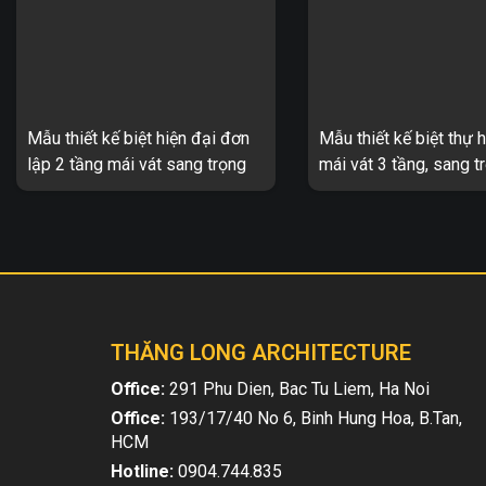
Mẫu thiết kế biệt hiện đại đơn
Mẫu thiết kế biệt thự h
lập 2 tầng mái vát sang trọng
mái vát 3 tầng, sang t
TL-B2035
B2021
Biệt thự tân đơn lập 2 tầng sang
Biệt thự tân hiện đại 3 t
trọng TL-B2035 1. Thông tin về
sang trọng 2 mặt tiền T
mẫu thiết kế biệt thự TL-B2035 –
Thông tin về mẫu thiết kế
Mẫu thiết kế: TL-B2035 ...
hiện đại 3 tầng mái ...
THĂNG LONG ARCHITECTURE
Office:
291 Phu Dien, Bac Tu Liem, Ha Noi
Office:
193/17/40 No 6, Binh Hung Hoa, B.Tan,
HCM
Hotline:
0904.744.835