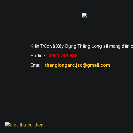
Thi công sân vườn
Tin tức
Tư vấn
Phong thủy
Kiến Trúc và Xây Dựng Thăng Long sẽ mang đến cho 
Liên hệ
Hotline :
0904.744.835
Email :
thanglongarc.jsc@gmail.com