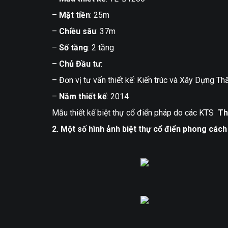
Nội thất biệt thự
–
Mặt tiền
: 25m
Nội thất nhà phố
–
Chiều sâu
: 37m
–
Số tầng
: 2 tầng
Nội thất văn phòng
–
Chủ Đầu tư
:
Nội thất quán cafe
– Đơn vị tư vấn thiết kế: Kiến trúc và Xây Dựng T
Nội thất quán karaoke
–
Năm thiết kế
: 2014
Nội thất khác
Mẫu thiết kế biệt thự cổ điển pháp do các KTS
Th
Dịch vụ thi công
2. Một số hình ảnh biệt thự cổ điển phong các
Dịch vụ sửa nhà
Thi công hoàn thiện
Thi công gỗ nội thất
Thi công sơn bả
Thi công sàn gỗ
Thi công thạch cao