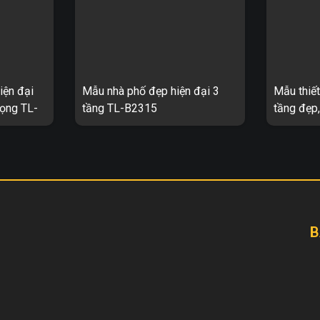
iện đại
Mẫu nhà phố đẹp hiện đại 3
Mẫu thiết
rọng TL-
tầng TL-B2315
tầng đẹp
ầng mái vát
Mẫu nhà phố đẹp hiện đại 3 tầng
Biệt thự h
L-B2021 1.
TL-B2315 1. Thông tin về thiết kế
TL-B2349 1
 biệt thự
nhà phố hiện đại 3 tầng TL-B2315
kế biệt th
– Mẫu thiết kế: TL-B2315 ...
B2349 – Mẫ
B