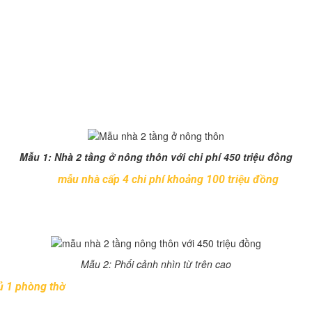
thể thay đổi chút ít. Còn phụ thuộc vào chất liệu mà bạn sử dụng 
u biệt thự đẹp 2 tầng ở nông thôn n
Mẫu 1: Nhà 2 tầng ở nông thôn với chi phí 450 triệu đồng
m ngay những
mẫu nhà cấp 4 chi phí khoảng 100 triệu đồng
này.
g ở nông thôn Việt Nam. Với ưu điểm nhiều mặt thoáng và đón n
i vườn cây, khung cảnh thiên nhiên.
Mẫu 2: Phối cảnh nhìn từ trên cao
ủ 1 phòng thờ
đẹp tinh tế cho các gia đình trẻ.
 khoắn. Tone màu trắng chủ đạo kết hợp với khung cửa sổ, mái ng