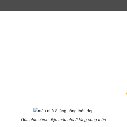
tầng ở nông thôn chi phí 450 tr
 mẫu nhà 2 tầng ở nông thôn với diện tích 90m2, hình chữ L,
vẽ mặt bằng. Có thể tính toán chi phí xây nhà cho tôi thì càn
hôn với chi phí 450 triệu đồng
hước mảnh đất và yêu cầu công năng gia đình anh Minh mô tả.
Góc nhìn chính diện mẫu nhà 2 tầng nông thôn