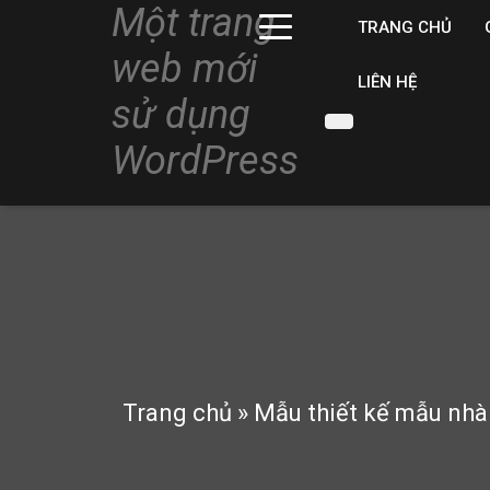
Một trang
TRANG CHỦ
web mới
LIÊN HỆ
sử dụng
WordPress
Trang chủ
»
Mẫu thiết kế mẫu nhà 