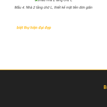
Mẫu 4: Nhà 2 tầng chữ L, thiết kế mặt tiền đơn giản
 2 tầng ở nông thôn với chi phí 450 triệu đồng
cho gia đình anh 
n có thể đủ.
y 305+ mẫu
biệt thự hiện đại đẹp
tinh tế để sở hữu một không gian
B