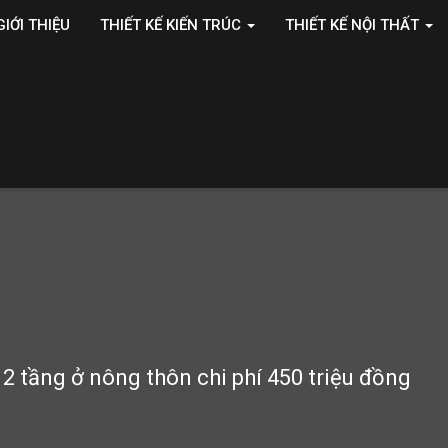
GIỚI THIỆU
THIẾT KẾ KIẾN TRÚC
THIẾT KẾ NỘI THẤT
2 tầng ở nông thôn chi phí 450 triệu đồng