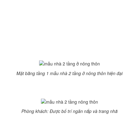
iảm sự nhàm chán đơn điệu cho khách và gia chủ. Cửa kính lớn có
ầng nhà 2 tầng ở nông thôn
ệt thự đẹp 2 tầng
òng bếp – ăn, phòng ngủ, phòng WC.
Mặt bằng tầng 1 mẫu nhà 2 tầng ở nông thôn hiện đại
thoải mái bố trí khu vực chức năng mà không bị tù túng. Phòng ngủ 
Phòng khách: Được bố trí ngăn nắp và trang nhã
kế hài hòa. Phòng khách kiêm phòng thờ rất rộng. Theo quan n