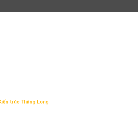
iệu đồng
 quay hướng Đông Nam, giá trị khoảng 450 triệu
g tốt ( anh Minh – Bắc Ninh).
Kiến trúc Thăng Long
xin đưa ra phương án thiết