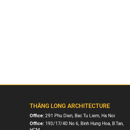
Trên đây các kiến trúc sư đã
tư vấn thiết kế nhà
ngôi nhà ưng ý. Nhưng biết tính toán chi tiết thì vẫ
>>>> Với chi phí lớn hơn 450 triệu, hãy xem nga
Bài viết liên quan
THĂNG LONG ARCHITECTURE
Office:
291 Phu Dien, Bac Tu Liem, Ha Noi
Office:
193/17/40 No 6, Binh Hung Hoa, B.Tan,
HCM