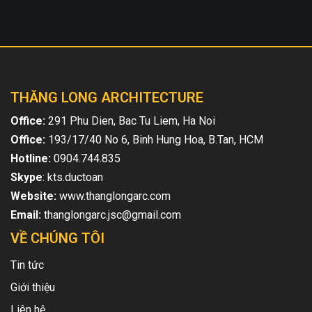
THĂNG LONG ARCHITECTURE
Office:
291 Phu Dien, Bac Tu Liem, Ha Noi
Office:
193/17/40 No 6, Binh Hung Hoa, B.Tan, HCM
Hotline:
0904.744.835
Skype
: kts.ductoan
Website:
www.thanglongarc.com
Email:
thanglongarc.jsc@gmail.com
VỀ CHÚNG TÔI
Tin tức
Giới thiệu
Liên hệ