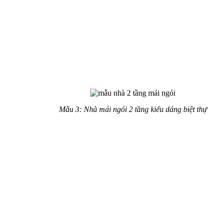
đẹp mắt, tinh tế. Nó có hình dáng vững chãi, tỉ mỉ trong mỗi chi
tiết thiết kế. Đường nét được cách tân theo kiến trúc phương
Tây, mái ngói giật cấp, gara để xe ở phía sau rất tiện dụng.
Nhà mái ngói 2 tầng kiểu dáng
biệt thự
Mẫu 3: Nhà mái ngói 2 tầng kiểu dáng biệt thự
Đây không còn là mẫu nhà 2 tầng đơn giản nữa mà đó mang
phong cách biệt thự phố tân cổ điển. Mẫu thiết kế này được
cách tân rất nhiều, tận dụng việc phối hợp không gian xanh, vật
liệu xây dựng mới, gam màu trẻ trung mới lạ rất cuốn hút.
Nhà mái ngói 2 tầng kết hợp có
sân vườn