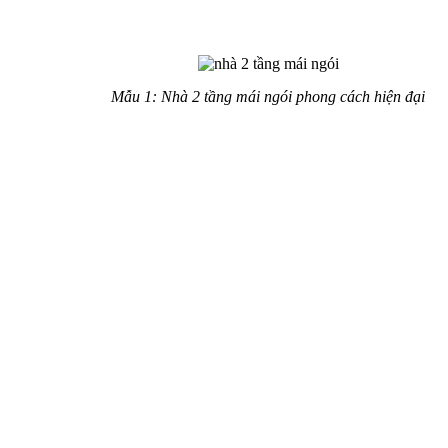
năm 2017 được đa số người sử dụng bởi mang lại những ưu
điểm vượt trội:
Mẫu 1: Nhà 2 tầng mái ngói phong cách hiện đại
Mái ngói, mái thái cực kỳ hiệu quả trong việc chống nóng,
tản nhiệt kiểu dáng thanh lịch. Mái thoát nước tốt thích hợp
với kiểu khí hậu nóng ẩm, mưa nhiều ở nước ta.
Tuy nhiên mẫu nhà đẹp này lại mang một nhược điểm là giá
thành xây dựng khá cao. Để có phần mái đẹp ta cần đổ mái
bằng trước khi lợp ngói.
Tổng hợp mẫu nhà 2 tầng mái
ngói nông thôn
Mẫu nhà 2 tầng mái ngói diện
tích 5×20