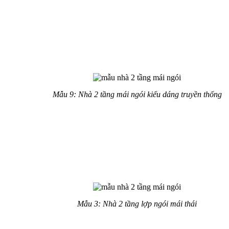
Đặc biệt nhà 2 tầng chữ L có thể kết hơp không gian sân vườn
nên đa số các gia đình ở nông thôn xây kiểu nhà này.
Mẫu nhà 2 tầng mái ngói kiểu đơn
giản
Mẫu 9: Nhà 2 tầng mái ngói kiểu dáng truyền thống
Mẫu nhà này thể hiện sự cổ điển qua gam màu trắng vàng.
Thiết kế đơn giản nhưng vẫn thể hiện cá tính riêng của gia chủ,
yêu thích lối sống gần gũi với thiên nhiên.
Kiểu nhà vuông giá rẻ
Mẫu 3: Nhà 2 tầng lợp ngói mái thái
Đây là mẫu nhà có kiến trúc tân cổ điển, được thiết kế giản