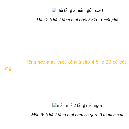
Mẫu 2:Nhà 2 tầng mái ngói 5×20 ở mặt phố
Những căn nhà hiện đại thiết kế trên diện tích đất 5×20 kiểu
dáng thanh lịch, lại bố trí các khu vực chức năng, các phòng
một cách khoa học. Mẫu dưới đây sơn tường bằng gam màu
sáng, kết hợp mái ngói xám tạo điểm nhấn, nổi bật mặt tiền.
Xem thêm:
Tổng hợp mẫu thiết kế nhà cấp 4 5 x 20 có gác
lửng
Nhà 2 tầng mái ngói nông thôn
rộng có gara để xe hơi
Mẫu 8: Nhà 2 tầng mái ngói có gara ô tô phía sau
Đây là mẫu nhà 2 tầng mái ngói thiết kế theo kiểu nhà ống rất