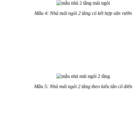
Mẫu 4: Nhà mái ngói 2 tầng có kết hợp sân vườn
Có rất nhiều kiểu dáng nhà kết hợp với sân vườn, nhưng mẫu
nhà 2 tầng mái ngói nhìn hài hòa nhất. Những đường nét thiết
kế tinh tế, điêu luyện, màu sắc nhẹ nhàng thu hút ánh nhìn, sân
vườn đẹp mắt.
Nhà 2 tầng lợp mái sang trọng
Mẫu 5: Nhà mái ngói 2 tầng theo kiểu tân cổ điển
Đâu phải những căn biệt thự cổ điển xa hoa mới sang trọng.
Sự sáng tạo trong không gian của các kiến trúc sư đã cho ra
mẫu nhà 2 tầng mái thái độc đáo, lạ mắt. Bằng sự biến tấu nhẹ
nhàng, nhà 2 tầng mái ngói dưới đây thiết kế theo kiến trúc tân
cổ điển. Ở mỗi góc view đều thấy rõ sự sang trọng với trụ cột
vững chắc, mái thái chữ A cuốn hút, không gian bên trong rộng