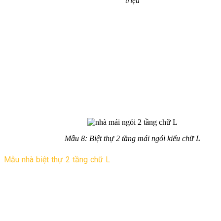
triệu
Kiểu nhà 2 tầng mái ngói nông thôn còn được ưa chuộng bởi
mức chi phí thiết kế và thi công không nhiều chỉ trong khoảng
500 triệu. Kiến trúc hình khối đơn giản gọn gàng rất thích hợp
với túi tiền và phong cách sống ở nông thôn Việt Nam. Tuy
nhiên mức chi phí còn phụ thuộc vào nguyên vật liệu bạn sử
dụng đồ cao cấp sẽ có chi phí cao hơn.
Nhà 2 tầng mái ngói dáng chữ L
Mẫu 8: Biệt thự 2 tầng mái ngói kiểu chữ L
Mẫu nhà biệt thự 2 tầng chữ L
, mái ngói cũng được nhiều gia
đình lựa chọn. Kiểu nhà chữ L thiết kế chạy dọc theo 2 chiều
của mảnh đất tận dụng được góc vuông vừa vặn, tạo khoảng
không gian sân rộng ở phía trước. Nhiều gia đình có ý định để
lại nhà cũ để thờ cúng thì nên chọn kiểu nhà chữ L.