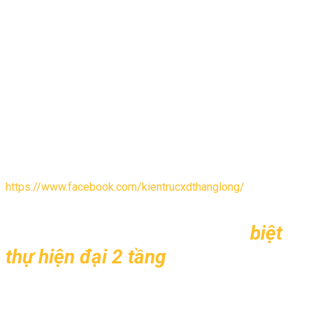
lược đi để giảm bớt những chi tiết rườm rà, tạo không gian
sống thoải mái, sang trọng. Giản lược những chi tiết cũng góp
phần giảm chi phí cho gia đình. Bởi càng nhiều chi tiết thì mất
nhiều thời gian công sức thiết kế và thi công sẽ mất nhiều chi
phí hơn.
Vừa rồi Kiến trúc Thăng Long đã tổng hợp những mẫu nhà 2
tầng mái ngói khác nhau để các gia đình đa dạng hơn về sự
lựa chọn. Từ phong cách cổ điển đến hiện đại.
Nếu có nhu cầu thiết kế biệt thự, nhà phố hay nội thất bạn có
thể liên hệ 0904744835 hoặc truy cập FANPAGE
https://www.facebook.com/kientrucxdthanglong/
. Để được
chúng tôi tư vấn trực tiếp.
►►► Xem ngay 500+ mẫu
biệt
thự hiện đại 2 tầng
đẹp và cuốn hút
do thanglongarc.com thực hiện
trong năm qua.