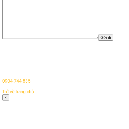
Đăng ký thành công
Cảm ơn bạn đã quan tâm và đăng ký cho chúng tôi.
Chúng tôi sẽ liên hệ với bạn trong vòng 24h. Nếu bạn có bất cứ
thắc mắc hay câu hỏi nào vui lòng gọi điện để được tư vấn:
0904 744 835
Trở về trang chủ
×