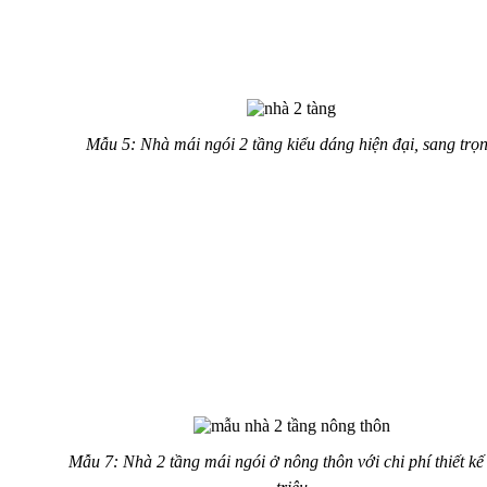
rãi.
Mẫu nhà 2 tầng mái ngói giật cấp
Mẫu 5: Nhà mái ngói 2 tầng kiểu dáng hiện đại, sang trọ
Nếu trước đây người ta thích kiểu mái bằng, thì trong những
năm gần đây kiểu mái thái “ lên ngôi” và trở thành xu hướng
chính. Kiểu nhà 2 tầng mái ngói giật cấp dưới đây rất mới lạ.
Chúng còn giúp che nắng, che mưa hiệu quả trước thời tiết
khắc nghiệt.
Nhà 2 tầng mái ngói với chi phí
500 triệu
Mẫu 7: Nhà 2 tầng mái ngói ở nông thôn với chi phí thiết kế