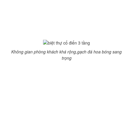
phong thủy.
Mặt tiền được chăm chút hơn nhiều, với sảnh lớn, hệ cột
và ban công đua ra, mái vươn cao. Điểm nhấn là hệ giàn
lam che nắng điểm vào tạo nên sự duyên dáng cho
công trình. Những bức tường rào hoa văn đan xen.
Không gian phòng khách khá rộng,gạch đá hoa bóng sang
trọng
Mặt bằng tầng 1 có phòng khách lớn, nội thất kiểu cách tân
để bớt đi sự rườm rà, rối mắt. Đi sâu vào bên trong là phòng
ăn và bếp, 1 phòng ngủ và không gian WC chung.
Trên mặt bằng tầng 2 bố trí phòng ngủ master với 2 WC,
phòng thay đồ ở ngay bên cạnh khá tiện lợi. Bên cạnh là
phòng làm việc riêng tạo không gian yên tĩnh.
Bố trí tầng 3 là phòng thời lớn, phòng giải trí thư giãn và 1
WC. Tầng áp mái sẽ nơi giặt và phơi đồ của cả nhà, có
phòng tập thể thao hiện đại.