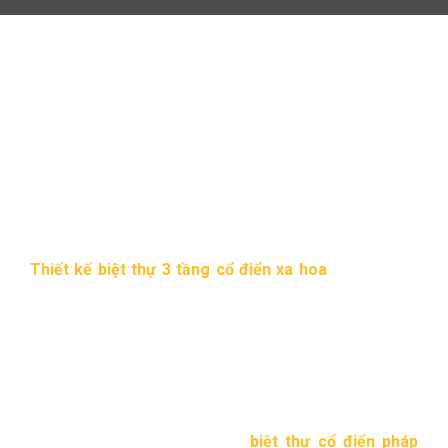
“ Lạc trôi” vào căn biệt thự
cổ điển 3 tầng kiểu pháp
xa hoa
1:23 chiều 05/01/2017
232 Lượt xem
Thiết kế biệt thự 3 tầng cổ điển xa hoa
thu hút ngay
từ lần đầu tiên ghé thăm với phong cách nhẹ nhàng, tinh
tế, sang trọng các chi tiết kiến trúc đồng bộ vững chắc.
Biệt thự cổ điển Pháp 3
tầng đẹp
Với lợi thế nằm ở đường lớn,
biệt thự cổ điển pháp