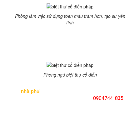
Phòng làm việc sử dụng toen màu trầm hơn, tạo sự yên
tĩnh
Toàn cảnh của căn biệt thự nhìn từ trên cao sẽ ấn tượng.
Đó là bức tranh hoàn hảo, mỗi chi tiết đều nổi bật. Đây
xứng đáng là không gian sống vô cùng tiện nghi, đảm
bảo công năng sử dụng và yếu tốt thẩm mỹ.
Phòng ngủ biệt thự cổ điển
Để cập nhật những mẫu biệt thự hiện đại, biệt thự cổ
điển,
nhà phố
mới nhất bạn có thể truy cập website của
kiến trúc Thăng Long
hoặc liên hệ
0904744 835
sẽ
được tư vấn về thiết kế.
Bài viết liên quan