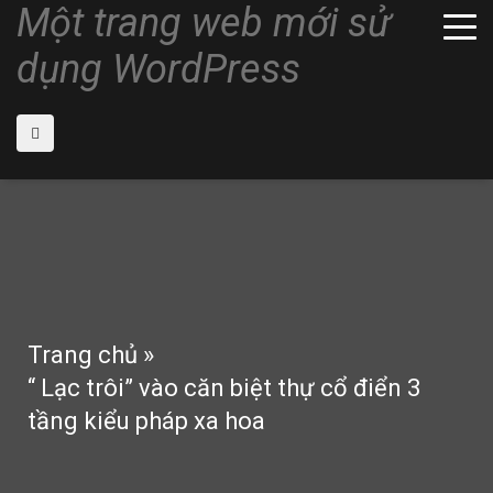
Một trang web mới sử
dụng WordPress
Trang chủ
»
“ Lạc trôi” vào căn biệt thự cổ điển 3
tầng kiểu pháp xa hoa