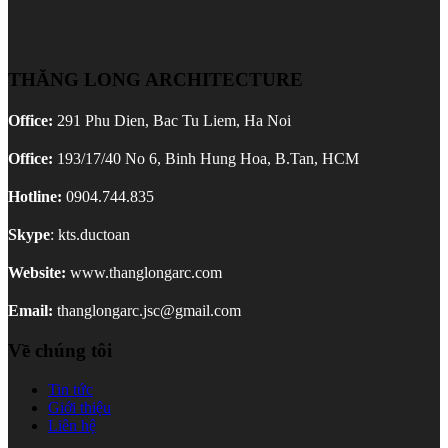
THĂNG LONG ARCHITECTURE
Office:
291 Phu Dien, Bac Tu Liem, Ha Noi
Office:
193/17/40 No 6, Binh Hung Hoa, B.Tan, HCM
Hotline:
0904.744.835
Skype
: kts.ductoan
Website:
www.thanglongarc.com
Email:
thanglongarc.jsc@gmail.com
Về chúng tôi
Tin tức
Giới thiệu
Liên hệ