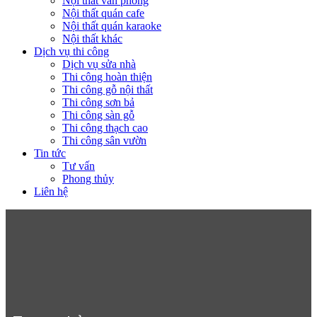
Nội thất văn phòng
Nội thất quán cafe
Nội thất quán karaoke
Nội thất khác
Dịch vụ thi công
Dịch vụ sửa nhà
Thi công hoàn thiện
Thi công gỗ nội thất
Thi công sơn bả
Thi công sàn gỗ
Thi công thạch cao
Thi công sân vườn
Tin tức
Tư vấn
Phong thủy
Liên hệ