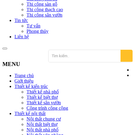
Thi công sàn gỗ
Thi công thạch cao
Thi công sân vườn
Tin tức
Tư vấn
Phong thủy
Liên hệ
MENU
Trang chủ
Giới thiệu
Thiết kế kiến trúc
Thiết kế nhà phố
Thiết kế biệt thự
Thiết kế sân vườn
Công trình công cộng
Thiết kế nội thất
Nội thất chung cư
Nội thất biệt thự
Nội thất nhà phố