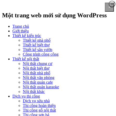
×
×
Một trang web mới sử dụng WordPress
Trang chủ
Giới thiệu
Thiết kế kiến trúc
Thiết kế nhà phố
Thiết kế biệt thự
Thiết kế sân vườn
Công trình công cộng
Thiết kế nội thất
Nội thất chung cư
Nội thất biệt thự
Nội thất nhà phố
Nội thất văn phòng
Nội thất quán cafe
Nội thất quán karaoke
Nội thất khác
Dịch vụ thi công
Dịch vụ sửa nhà
Thi công hoàn thiện
Thi công gỗ nội thất
Thi công sơn bả