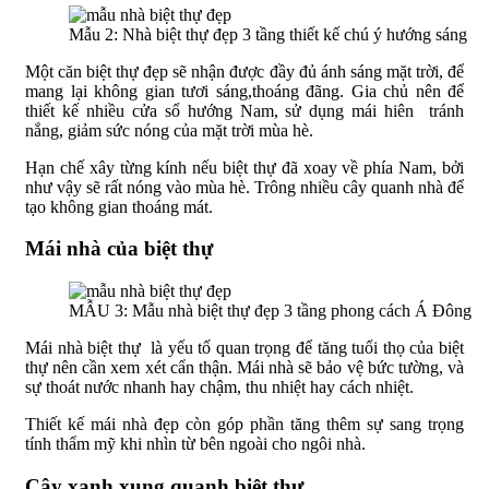
Mẫu 2: Nhà biệt thự đẹp 3 tầng thiết kế chú ý hướng sáng
Một căn biệt thự đẹp sẽ nhận được đầy đủ ánh sáng mặt trời, để
mang lại không gian tươi sáng,thoáng đãng. Gia chủ nên để
thiết kế nhiều cửa sổ hướng Nam, sử dụng mái hiên tránh
nắng, giảm sức nóng của mặt trời mùa hè.
Hạn chế xây từng kính nếu biệt thự đã xoay về phía Nam, bởi
như vậy sẽ rất nóng vào mùa hè. Trông nhiều cây quanh nhà để
tạo không gian thoáng mát.
Mái nhà của biệt thự
MẪU 3: Mẫu nhà biệt thự đẹp 3 tầng phong cách Á Đông
Mái nhà biệt thự là yếu tố quan trọng để tăng tuổi thọ của biệt
thự nên cần xem xét cẩn thận. Mái nhà sẽ bảo vệ bức tường, và
sự thoát nước nhanh hay chậm, thu nhiệt hay cách nhiệt.
Thiết kế mái nhà đẹp còn góp phần tăng thêm sự sang trọng
tính thẩm mỹ khi nhìn từ bên ngoài cho ngôi nhà.
Cây xanh xung quanh biệt thự