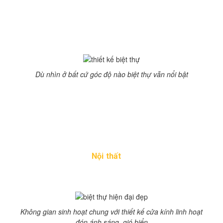
được sự vững chắc bề thế. Được xây dựng trên nền bê
tông và đá, bên ngoài có ốp gỗ và sơn trắng. Ngôi nhà
nổi bật trên nền cỏ xanh nhờ màu sắc và thiết kế phòng
khách đúc hẫng ấn tượng.
Dù nhìn ở bất cứ góc độ nào biệt thự vẫn nổi bật
Phòng khách được sơn màu đen, tương phản hoàn toàn
với tone màu chủ đạo của ngôi nhà. Tận dụng được lợi
thế từ cảnh quan thiên nhiên, các kiến trúc sư đã đặt
không gian sinh hoạt chính của ngôi nhà lên tầng hai và
có thể sử dụng cửa kính để lấy ánh sáng, gió tự nhiên
vào phòng. Nhìn vào ngôi nhà ta cảm giác đó như một
khối hình học đa diện.
Nội thất
được thiết kế theo lối tối
giản. Khu vực sinh hoạt chung phong cách mộc rất đơn
giản.
Không gian sinh hoạt chung với thiết kế cửa kính linh hoạt
đón ánh sáng, gió biển