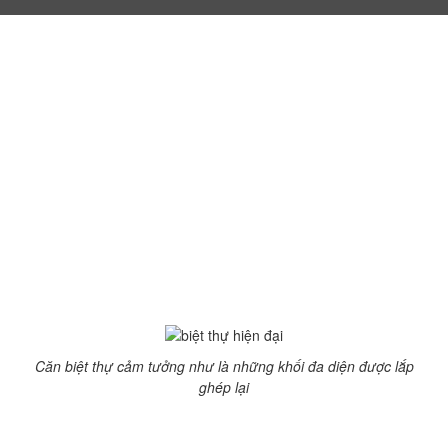
Biệt thự hiện đại nổi bật
với hình khối độc đáo
8:54 sáng 05/11/2016
240 Lượt xem
Biệt thự hiện đại
nổi bật dưới đây sẽ khiến bạn phải
ngỡ ngàng bởi những hình khối thiết kế lạ mắt. Mặt tiền
rộng, phòng khách được thiết kế với kiến trúc hẫng độc
đáo.
Căn biệt thự cảm tưởng như là những khối đa diện được lắp
ghép lại
Ngôi
biệt thự hiện đại
được tọa lạc trên sườn đồi nhìn
ra một con sông nỏi tiếng ở Canada. Nhìn vào ta thấy