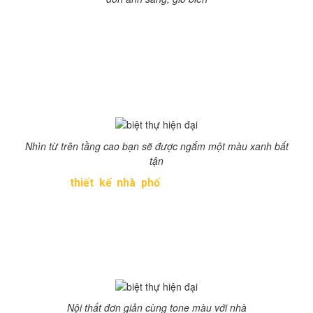
Một xu hướng mới trong kiến trúc biệt thự hiện đại là
thường hay ưu tiên cho thiết kế không gian mở, tạo nên
một không gian sống gần gũi với thiên nhiên, tạo cuộc
sống thân thiện cho các thành viên, vừa có thể cân bằng
sự gắn kết trong gia đình và vừa đảm bảo không gian
riêng tư của mỗi người.
Nhìn từ trên tầng cao bạn sẽ được ngắm một màu xanh bất
tận
Khác với
thiết kế nhà phố
, biệt thự hiện đại có khá
nhiều cửa, để tạo sự gắn kết giữa không gian nội thất và
cảnh quan xung quang. Vật liệu chính là khung thép với
hình dáng đặc biệt,cùng với gỗ, tạo nên một kết nối cấu
trúc độc đáo. Ngoài ra còn dùng một số vật liệu tự
nhiên như đá và gỗ.
Nội thất đơn giản cùng tone màu với nhà