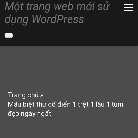
Một trang web mới sử
dụng WordPress
Trang chủ
»
Mẫu biệt thự cổ điển 1 trệt 1 lầu 1 tum
đẹp ngây ngất