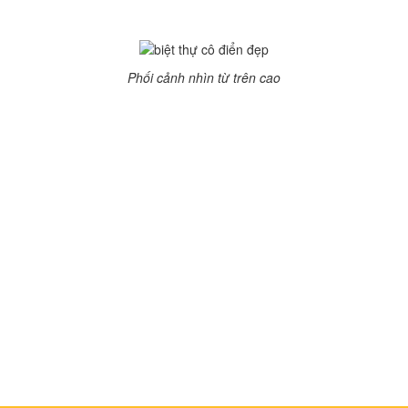
thích hợp với sở thích của trẻ nhỏ.
Phối cảnh nhìn từ trên cao
Những đường nét thiết kếcủa biệt thự cổ điển 3 tầng sử
dụng tone màu nâu chủ đạo, ngoài ra còn kết hợp với
các gam vàng nhạt tone trắng sẽ sẽ khiến hệ phài chỉ,
công sơn hài hòa hơn. Các khóa đầu vòm được bo tròn
các cạnh, mũ tường khá sắc sảo mềm mại. Khối trụ 2
bên từng góc đăng đối và cân xứng với nhau. Biệt thự
này đường nét khúc chiết, 3 tầng khá thích hợp với
những gia đình có 3 thế hệ.
Bài viết liên quan