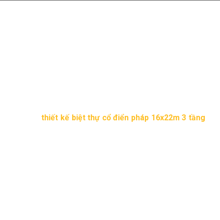
Mẫu biệt thự cổ điển 1 trệt
1 lầu 1 tum đẹp ngây ngất
1:18 chiều 16/12/2016
240 Lượt xem
Tôi là Đức sinh năm 1968 Mậu Thân muốn nhờ các kiến
trúc sư
thiết kế biệt thự cổ điển pháp 16x22m 3 tầng
kiến trúc châu âu hình thang xéo đáy lớn 16m, chiều dài
sâu 22m , đáy nhỏ 4m. Yêu cầu theo đúng phong thủy và
đảm bảo công năng sử dụng.
Biệt thự cổ điển 3 tầng
kiểu Pháp đẹp
Thiết kế biệt thự cổ điển 1 tầng trệt 2 lầu được nhìn theo