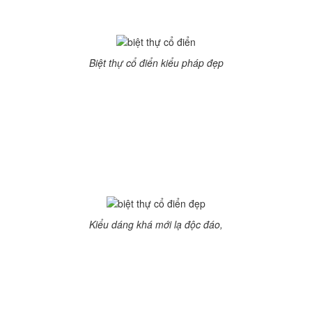
phòng ngủ cho ông bà.
Biệt thự cổ điển kiểu pháp đẹp
Thiết kế nội thất biệt thự cổ điển 1 trệt 1 lầu 1 tum
1oom2. Tầng trệt có phòng ngủ ông bà,1 gara ô tô,
phòng ngủ ông bài có phòng tắm kết hợp với WC để tiện
sử dụng. Không gian phòng khách có diện tích rộng,
sáng nên sử dụng làm phòng thờ. Phòng khách được
ngăn cách với tủ rượu và phòng bếp bằng một bức
tường có hoa văn thoáng.
Kiểu dáng khá mới lạ độc đáo,
Tầng 2 có phòng ngủ master rộng theo kiểu cổ điển
diện tích là 18,5m2 có bàn trang điểm, kệ Venner, ti vi
liền kề là phòng thay đồ. Phía trước phòng ngủ có tầng
2 khá rộng, bố trí bàn trà thư giãn, ngắm cảnh thiên
nhiên. Phòng ngủ cho con nhỏ thiết kế với đa sắc màu