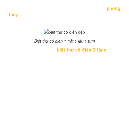
hướng Tây Bắc, gia chủ mệnh Khôn thổ – Tây tứ mệnh
anh Đức theo cung Diên niên . Theo nguyên tắc
phong
thủy
tất cả các phòng vệ sinh, bếp, kê giường phòng
ngủ theo cung xấu nhìn về hướng tốt.
Biệt thự cổ điển 1 trệt 1 lầu 1 tum
Thiết kế ngoại thất của
biệt thự cổ điển 3 tầng
, sẽ có
gara ở phía trước mặt tiền, có mái che phía trên làm
giàn cây. O tô sẽ theo hướng cổng chếch sang một bên
và hướng vào gara. Tiểu cảnh sân vườn được bố trí ở
cạnh tâng trệt, bên hông của biệt thự có lối đi ra vườn
và có hồ bơi khá rộng. Không gian khuôn viên khá nhiều
cây xanh.
Phía mặt tiền view hướng Tây mỗi tầng đều có ban công
nhô ra phía trước và phía sau tạo ra tầm view đẹp từ các
hướng xung quanh. Để có thể giảm thiểu chi phí xây
dựng cho gia chủ, thì chỉ nên thi công trên diện tích
ngang 4m dài sâu 18m ở phần giữa có thiết kế cầu than,
và có thể tận dụng sân trước để tăng thêm diện tích