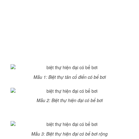
Chú ý đến vật liệu làm bể bơi:
Vật liệu thiết kế bể bơi hãy
chọn đá tráng men và chống trơn trượt. Thông thường các
gia chủ thường ưu tiên những loại gạch tráng men có màu
xanh da trời.
Mẫu biệt thự hiện đại có
bể bơi đẹp nhất
Mẫu 1: Biệt thự tân cổ điển có bể bơi
Mẫu 2: Biệt thự hiện đại có bể bơi
Mẫu 3: Biệt thự hiện đại có bể bơi rộng