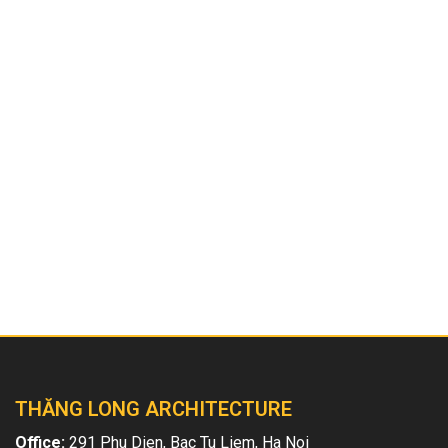
Điều quan trọng nhất vẫn là cần tìm hiểu những đơn vị
có thể lên ý tưởng và hoàn thiện biệt thự hiện đại có bể
bơi đẹp, biệt thự cổ điển, nhà phố hiện đại. Hãy đến với
Kiến trúc Thăng Long để được các kiến trúc sư của
chúng tôi tư vấn và thiết kế. Liên hệ hotline 0904
744835.
Bài viết liên quan
THĂNG LONG ARCHITECTURE
Office:
291 Phu Dien, Bac Tu Liem, Ha Noi