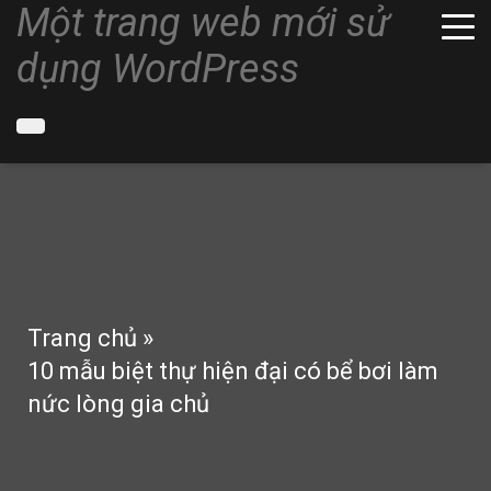
Một trang web mới sử
dụng WordPress
Trang chủ
»
10 mẫu biệt thự hiện đại có bể bơi làm
nức lòng gia chủ