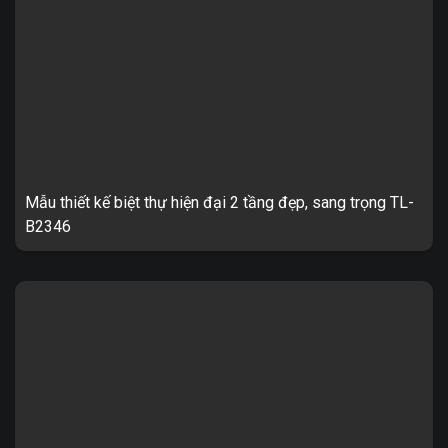
Biệt thự tân đơn lập 2 tầng sang trọng TL-B2035 1. Thông tin về
mẫu thiết kế biệt thự TL-B2035 – Mẫu thiết kế: TL-B2035 ...
Mẫu thiết kế biệt thự hiện đại 2 tầng đẹp, sang trọng TL-
B2346
Biệt thự hiện đại 2 tầng, sang trọng TL-B2346 1. Thông tin về
thiết kế biệt thự hiện đại 2 tầng TL-B2346 – Mẫu thiết kế: ...