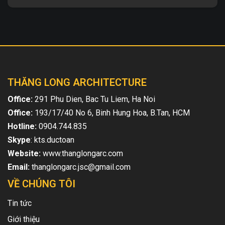
Mẫu nhà phố 4 tầng đẹp, sang trọng TL-P1334 1. Thông tin
về thiết kế nhà lô phố 4 tầng TL-P1334 – Mẫu thiết kế: TL-P1334
...
THĂNG LONG ARCHITECTURE
Office:
291 Phu Dien, Bac Tu Liem, Ha Noi
Office:
193/17/40 No 6, Binh Hung Hoa, B.Tan, HCM
Hotline:
0904.744.835
Skype
: kts.ductoan
Website:
www.thanglongarc.com
Email:
thanglongarc.jsc@gmail.com
VỀ CHÚNG TÔI
Tin tức
Giới thiệu