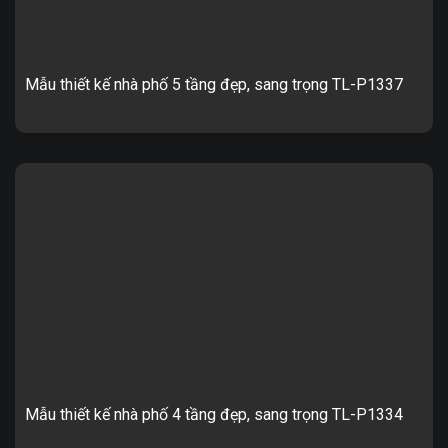
Mẫu thiết kế nhà phố 5 tầng đẹp, sang trọng TL-P1337
1. Thông tin về thiết kế nhà lô phố 5 tầng TL-P1337 – Mẫu thiết
kế: TL-P1337 – Mặt tiền : 6m – Chiều sâu: 15 m ...
Mẫu thiết kế nhà phố 4 tầng đẹp, sang trọng TL-P1334